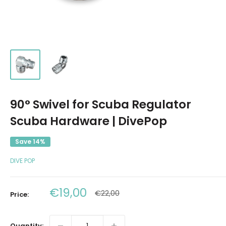
90° Swivel for Scuba Regulator
Scuba Hardware | DivePop
Save 14%
DIVE POP
Sale
€19,00
Regular
€22,00
Price:
price
price
Quantity: