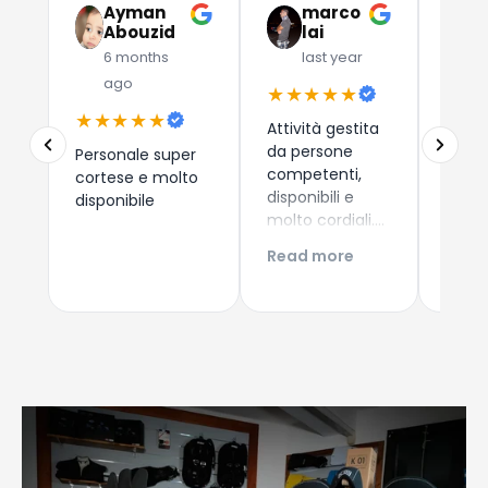
Ayman
marco
G
Abouzid
lai
C
6 months
last year
l
ago
★★★★★
★★
★★★★★
Attività gestita
Due a
da persone
che 
Personale super
competenti,
dispos
cortese e molto
disponibili e
esper
disponibile
molto cordiali.
consi
Prezzi
i nuo
Read more
Read
competitivi,
come 
articoli di
Esper
qualità e
acqui
servizio di
Conti
spedizione ed
Giova
imballaggio
perfetti!!!
Consigliatissimo