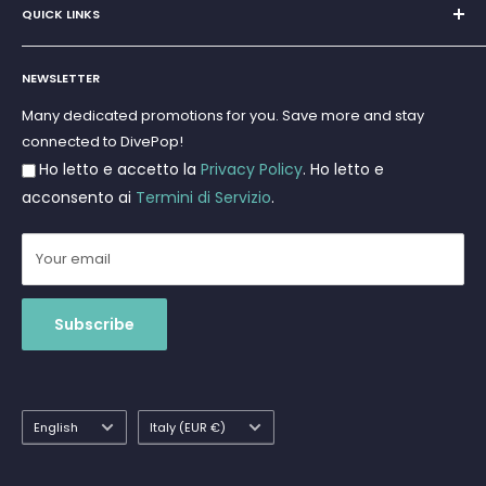
E-Mail:
discoverydivingsrls@gmail.com
QUICK LINKS
Super Offer
Brands
Search
Scuba diving
NEWSLETTER
Terms and Conditions
Freediving and Spearfishing
Privacy Policy
Many dedicated promotions for you. Save more and stay
Gift Cards
connected to DivePop!
Returns and Refunds
Ho letto e accetto la
Privacy Policy
. Ho letto e
Shipments
acconsento ai
Termini di Servizio
.
Your email
Subscribe
Language
Country/region
English
Italy (EUR €)