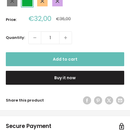
Sale
€32,00
Regular
€36,00
Price:
price
price
Quantity:
Add to cart
Buy it now
Share this product
Secure Payment