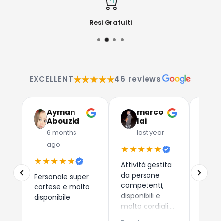
Resi Gratuiti
★★★★★
EXCELLENT
46 reviews
Ayman
marco
G
Abouzid
lai
C
6 months
last year
l
ago
★★★★★
★★
★★★★★
Attività gestita
Due a
da persone
che 
Personale super
competenti,
dispos
cortese e molto
disponibili e
esper
disponibile
molto cordiali.
consi
Prezzi
i nuo