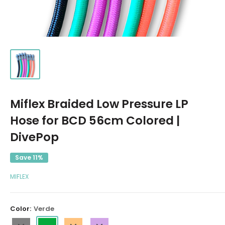
Miflex Braided Low Pressure LP
Hose for BCD 56cm Colored |
DivePop
Save 11%
MIFLEX
Color:
Verde
Nero
Verde
Arancione
Porpora