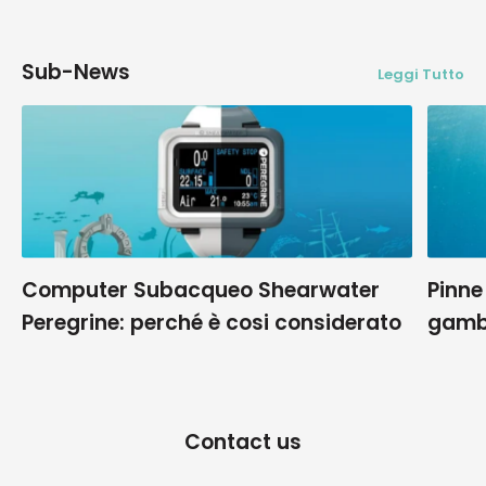
Sub-News
Leggi Tutto
Computer Subacqueo Shearwater
Pinne
Peregrine: perché è cosi considerato
gamb
Contact us