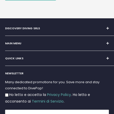
DISCOVERY DIVING SRLS
Sole Proprietorship of Giovanni Chiera di Vasco
San Teodoro, Marina di Puntaldia 07052
MAIN MENU
VAT No.
11545830017
Home
E-Mail:
discoverydivingsrls@gmail.com
QUICK LINKS
Super Offer
Brands
Search
Scuba diving
NEWSLETTER
Terms and Conditions
Freediving and Spearfishing
Privacy Policy
Many dedicated promotions for you. Save more and stay
Gift Cards
connected to DivePop!
Returns and Refunds
Ho letto e accetto la
Privacy Policy
. Ho letto e
Shipments
acconsento ai
Termini di Servizio
.