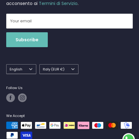
acconsento ai
Termini di Servizio
.
Your email
Subscribe
Language
Country/region
English
Italy (EUR €)
Follow Us
We Accept