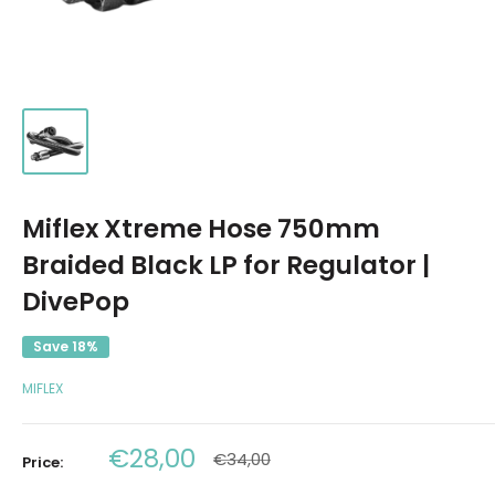
Miflex Xtreme Hose 750mm
Braided Black LP for Regulator |
DivePop
Save 18%
MIFLEX
Sale
€28,00
Regular
€34,00
Price:
price
price