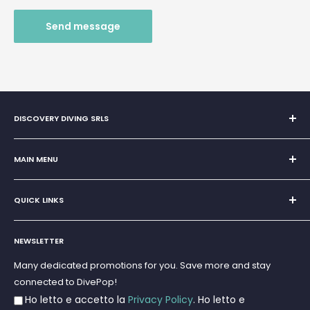
Send message
DISCOVERY DIVING SRLS
Sole Proprietorship of Giovanni Chiera di Vasco
San Teodoro, Marina di Puntaldia 07052
MAIN MENU
VAT No.
11545830017
Home
E-Mail:
discoverydivingsrls@gmail.com
QUICK LINKS
Super Offer
Brands
Search
Scuba diving
NEWSLETTER
Terms and Conditions
Freediving and Spearfishing
Privacy Policy
Many dedicated promotions for you. Save more and stay
Gift Cards
connected to DivePop!
Returns and Refunds
Ho letto e accetto la
Privacy Policy
. Ho letto e
Shipments