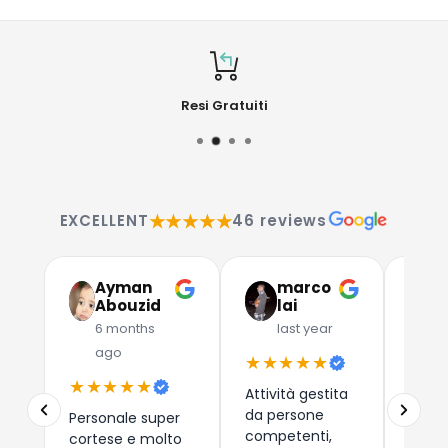
Resi Gratuiti
★★★★★
EXCELLENT
46 reviews
Ayman
marco
G
Abouzid
lai
C
6 months
last year
l
ago
★★★★★
★★
★★★★★
Attività gestita
Due a
da persone
che 
Personale super
competenti,
dispos
cortese e molto