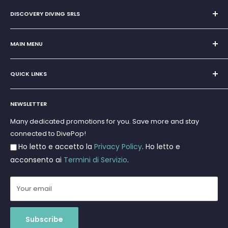
DISCOVERY DIVING SRLS
Sole Proprietorship of Giovanni Chiera di Vasco
San Teodoro, Marina di Puntaldia 07052
MAIN MENU
VAT No.
11545830017
Home
E-Mail:
discoverydivingsrls@gmail.com
QUICK LINKS
Super Offer
Brands
Search
Scuba diving
NEWSLETTER
Terms and Conditions
Freediving and Spearfishing
Privacy Policy
Many dedicated promotions for you. Save more and stay
Gift Cards
connected to DivePop!
Returns and Refunds
Ho letto e accetto la
Privacy Policy
. Ho letto e
Shipments
acconsento ai
Termini di Servizio
.
Your email
Subscribe