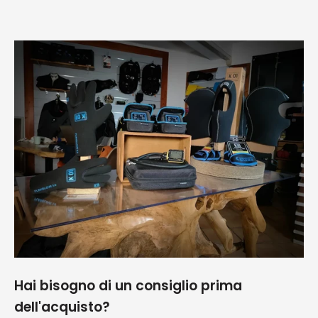
spedizione ed
Giova
imballaggio
perfetti!!!
Consigliatissimo
Hai bisogno di un consiglio prima
dell'acquisto?