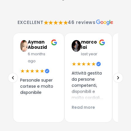
★★★★★
EXCELLENT
46 reviews
Ayman
marco
G
Abouzid
lai
C
6 months
last year
l
ago
★★★★★
★★
★★★★★
Attività gestita
Due a
da persone
che 
Personale super
competenti,
dispos
cortese e molto
disponibili e
esper
disponibile
molto cordiali.
consi
Prezzi
i nuo
Read more
Read
competitivi,
come 
articoli di
Esper
qualità e
acqui
servizio di
Conti