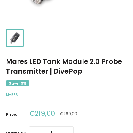
Mares LED Tank Module 2.0 Probe
Transmitter | DivePop
Save 19%
MARES
Sale
€219,00
Regular
€269,00
Price:
price
price
Quantity: