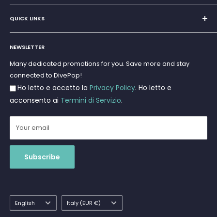
VAT No.
11545830017
Home
E-Mail:
discoverydivingsrls@gmail.com
QUICK LINKS
Super Offer
Brands
Search
Scuba diving
NEWSLETTER
Terms and Conditions
Freediving and Spearfishing
Privacy Policy
Many dedicated promotions for you. Save more and stay
Gift Cards
connected to DivePop!
Returns and Refunds
Ho letto e accetto la
Privacy Policy
. Ho letto e
Shipments
acconsento ai
Termini di Servizio
.
Your email
Subscribe
Language
Country/region
English
Italy (EUR €)