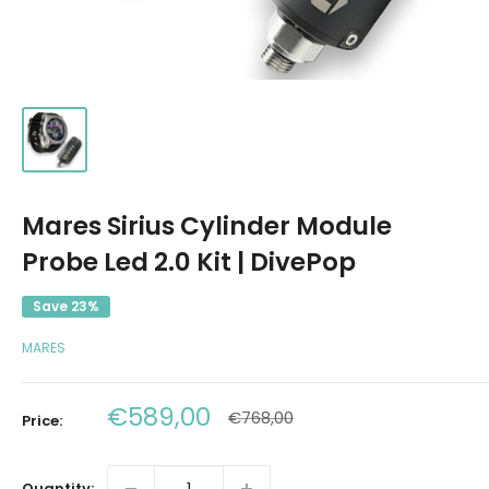
Mares Sirius Cylinder Module
Probe Led 2.0 Kit | DivePop
Save 23%
MARES
Sale
€589,00
Regular
€768,00
Price:
price
price
Quantity: