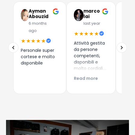
Ayman
marco
G
Abouzid
lai
C
6 months
last year
l
ago
★★★★★
★★
★★★★★
Attività gestita
Due a
da persone
che 
Personale super
competenti,
dispos
cortese e molto
disponibili e
esper
disponibile
molto cordiali.
consi
Prezzi
i nuo
Read more
Read
competitivi,
come 
articoli di
Esper
qualità e
acqui
servizio di
Conti
spedizione ed
Giova
imballaggio
perfetti!!!
Consigliatissimo