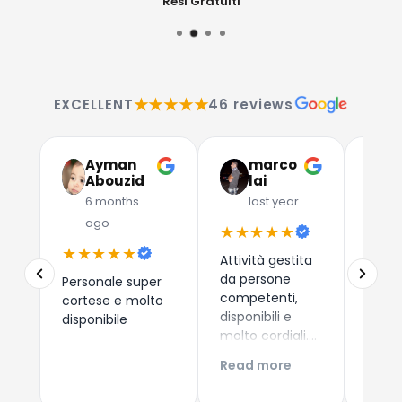
Resi Gratuiti
★★★★★
EXCELLENT
46 reviews
Ayman
marco
G
Abouzid
lai
C
6 months
last year
l
ago
★★★★★
★★
★★★★★
Attività gestita
Due a
da persone
che 
Personale super
competenti,
dispos
cortese e molto
disponibili e
esper
disponibile
molto cordiali.
consi
Prezzi
i nuo
Read more
Read
competitivi,
come 
articoli di
Esper