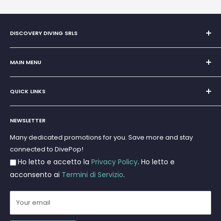
DISCOVERY DIVING SRLS
Sole Proprietorship of Giovanni Chiera di Vasco
San Teodoro, Marina di Puntaldia 07052
MAIN MENU
VAT No.
11545830017
Home
E-Mail:
discoverydivingsrls@gmail.com
QUICK LINKS
Super Offer
Brands
Search
Scuba diving
NEWSLETTER
Terms and Conditions
Freediving and Spearfishing
Privacy Policy
Many dedicated promotions for you. Save more and stay
Gift Cards
connected to DivePop!
Returns and Refunds
Ho letto e accetto la
Privacy Policy
. Ho letto e
Shipments
acconsento ai
Termini di Servizio
.
Your email