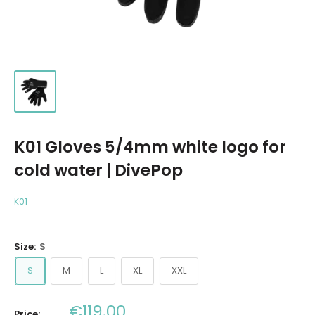
K01 Gloves 5/4mm white logo for
cold water | DivePop
K01
Size:
S
S
M
L
XL
XXL
Sale
€119,00
Price: