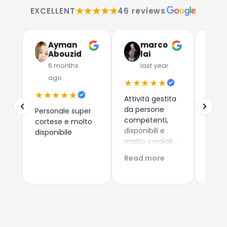
★★★★★
EXCELLENT
46 reviews
Ayman
marco
G
Abouzid
lai
C
6 months
last year
l
ago
★★★★★
★★
★★★★★
Attività gestita
Due a
da persone
che 
Personale super
competenti,
dispos
cortese e molto
disponibili e
esper
disponibile
molto cordiali.
consi
Prezzi
i nuo
Read more
Read
competitivi,
come 
articoli di
Esper
qualità e
acqui
servizio di
Conti
spedizione ed
Giova
imballaggio
perfetti!!!