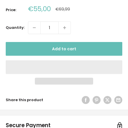
Sale
€55,00
Regular
€69,99
Price:
price
price
Quantity:
Add to cart
Share this product
Secure Payment