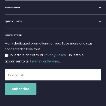
Sole Proprietorship of Giovanni Chiera di Vasco
San Teodoro, Marina di Puntaldia 07052
MAIN MENU
VAT No.
11545830017
Home
E-Mail:
discoverydivingsrls@gmail.com
QUICK LINKS
Super Offer
Brands
Search
Scuba diving
NEWSLETTER
Terms and Conditions
Freediving and Spearfishing
Privacy Policy
Many dedicated promotions for you. Save more and stay
Gift Cards
connected to DivePop!
Returns and Refunds
Ho letto e accetto la
Privacy Policy
. Ho letto e
Shipments
acconsento ai
Termini di Servizio
.
Your email
Subscribe