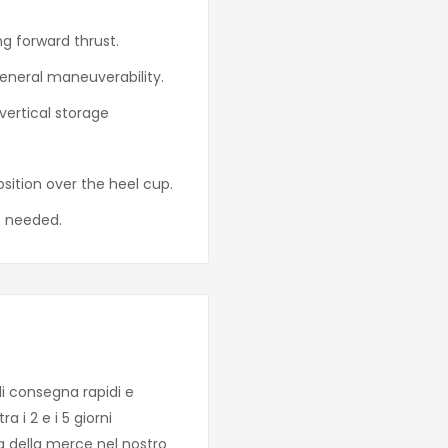
ng forward thrust.
 general maneuverability.
vertical storage
sition over the heel cup.
f needed.
di consegna rapidi e
 i 2 e i 5 giorni
za della merce nel nostro