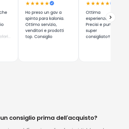
★★★★★
★★★★★
 che
Ho preso un gav a
Ottima
spinta para kalonia.
esperienza!!
zio
Ottimo servizio,
Precisi e puntuali,
venditori e prodotti
super
olari
top. Consiglio
consigliato!!
 (
) di
rdegna
o
ndomi
i
zza e
e
on
, ma
zio ,
olto
 un consiglio prima dell'acquisto?
dotti
ente