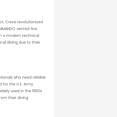
t, Cressi revolutionized
OMMANDO vented fins.
ith a modern technical
cal diving due to their
ssionals who need reliable
 for the U.S. Army
idely used in the 1960s
om their diving