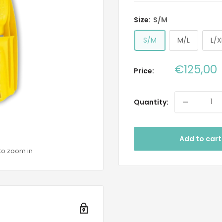
Size:
S/M
S/M
M/L
L/X
Sale
€125,00
Price:
price
Quantity:
Add to cart
to zoom in