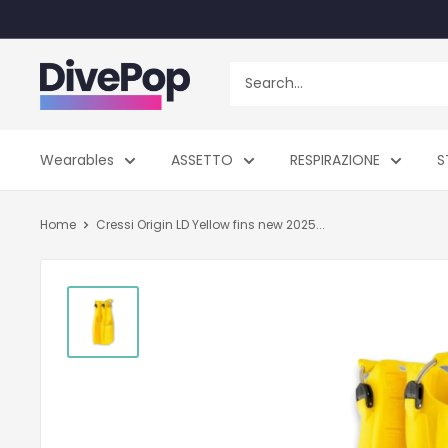
Skip
to
content
Dive
Pop
Wearables
ASSETTO
RESPIRAZIONE
S
Home
Cressi Origin LD Yellow fins new 2025...