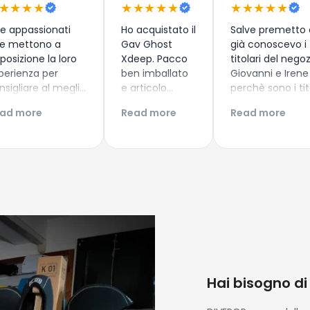
★★★★
★★★★★
★★★★★
e appassionati
Ho acquistato il
Salve premetto
e mettono a
Gav Ghost
già conoscevo i
sposizione la loro
Xdeep. Pacco
titolari del nego
perienza per
ben imballato
Giovanni e Irene
nsigliare al meglio
e articolo
perchè sono i tit
nuovi subacquei
arrivato
del diving center
ad more
Read more
Read more
me i più esperti!
secondo i
Discovery Diving 
perienza di
tempi di
Puntaldia in Sa
quisto top!
consegna
, dove già avevo
ntinuate così
prestabiliti.
aprezzato la lor
ovanni e Irene!
struttura guida
nei loro bellissim
fondali in sicure
professionalità 
simpatia cosa n
tanto scontata 
veniamo al nego
mi ha colpito m
Hai bisogno di
la scelta dei pro
offerti saggiam