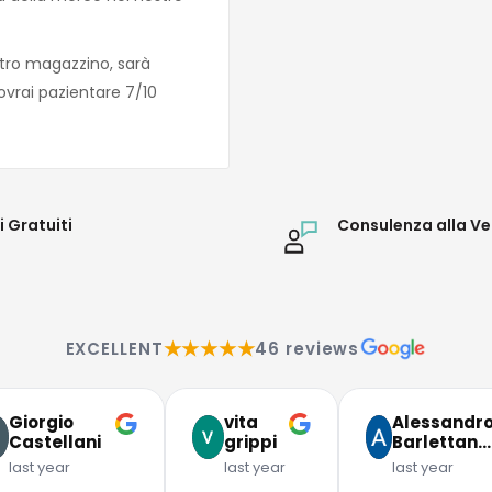
tro magazzino, sarà
ovrai pazientare 7/10
i Gratuiti
Consulenza alla Ve
★★★★★
EXCELLENT
46 reviews
Giorgio
vita
Alessandr
Castellani
grippi
Barlettan…
last year
last year
last year