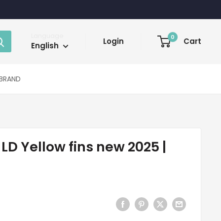
Language
0
Login
Cart
English
BRAND
 LD Yellow fins new 2025 |