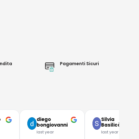
ndita
Pagamenti Sicuri
o
diego
Silvia
bongiovanni
Basilicò
last year
last year