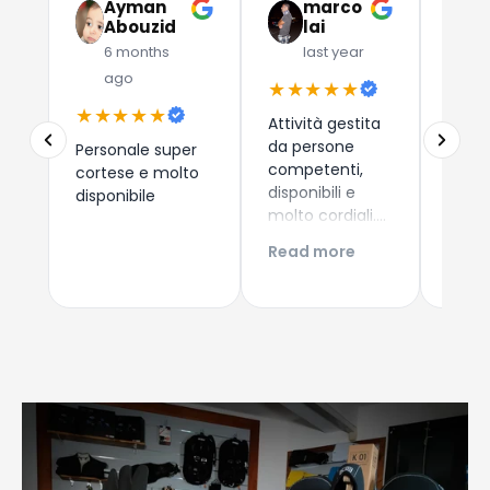
Ayman
marco
G
Abouzid
lai
C
6 months
last year
l
ago
★★★★★
★★
★★★★★
Attività gestita
Due a
da persone
che 
Personale super
competenti,
dispos
cortese e molto
disponibili e
esper
disponibile
molto cordiali.
consi
Prezzi
i nuo
Read more
Read
competitivi,
come 
articoli di
Esper
qualità e
acqui
servizio di
Conti
spedizione ed
Giova
imballaggio
perfetti!!!
Consigliatissimo