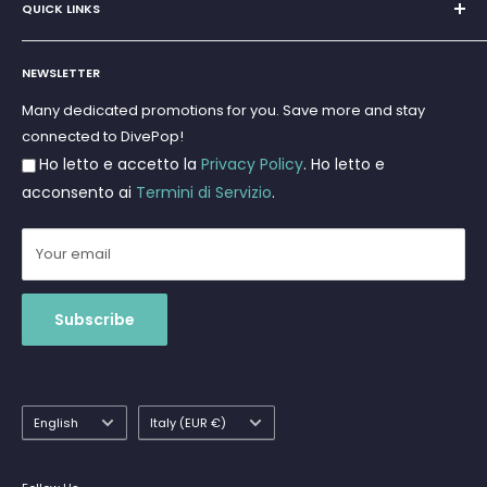
QUICK LINKS
Super Offer
Brands
Search
Scuba diving
NEWSLETTER
Terms and Conditions
Freediving and Spearfishing
Privacy Policy
Many dedicated promotions for you. Save more and stay
Gift Cards
connected to DivePop!
Returns and Refunds
Ho letto e accetto la
Privacy Policy
. Ho letto e
Shipments
acconsento ai
Termini di Servizio
.
Your email
Subscribe
Language
Country/region
English
Italy (EUR €)