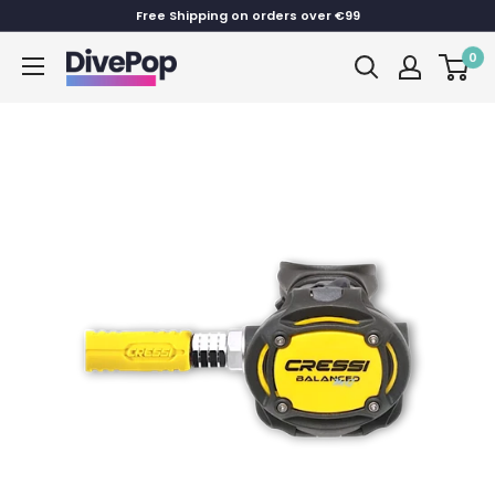
Skip
Free Shipping on orders over €99
to
0
Dive
content
Pop