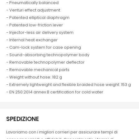
- Pneumatically balanced
- Venturi effect adjustment
- Patented elliptical diaphragm
- Patented low-friction lever
- Injector-less air delivery system
- Internal heat exchanger
- Cam-lock system for case opening
- Sound-absorbing technopolymer body
- Removable technopolymer deflector
- Removable mechanical parts
- Weight without hose: 182 g
- Extremely lightweight and flexible braided hose weight: 153 g
- EN 250:2014 annex B certification for cold water
SPEDIZIONE
Lavoriamo con i migliori corrieri per assicurare tempi di