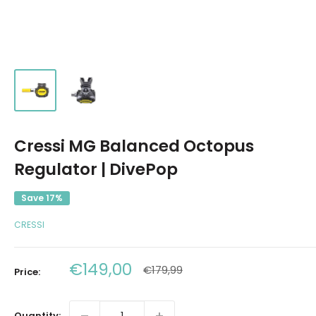
Cressi MG Balanced Octopus
Regulator | DivePop
Save 17%
CRESSI
Sale
€149,00
Regular
€179,99
Price:
price
price
Quantity: