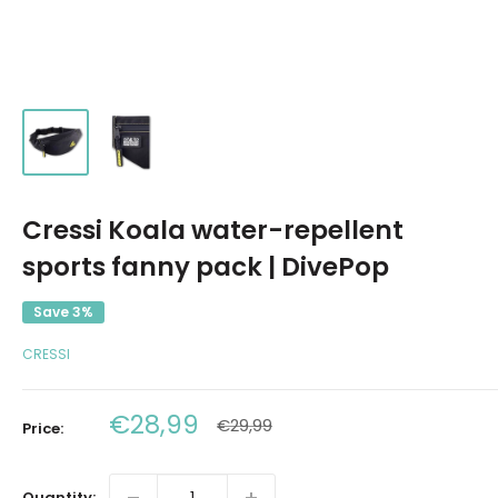
Cressi Koala water-repellent
sports fanny pack | DivePop
Save 3%
CRESSI
Sale
€28,99
Regular
€29,99
Price:
price
price
Quantity: