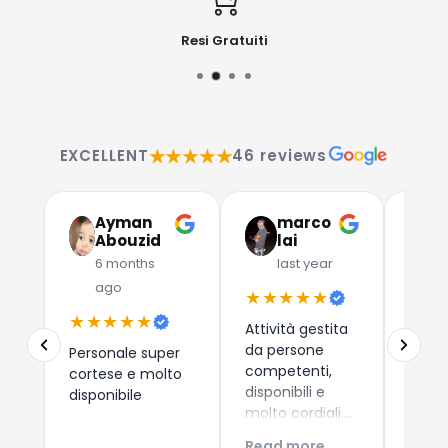
Resi Gratuiti
★★★★★
EXCELLENT
46 reviews
Ayman
marco
G
Abouzid
lai
C
6 months
last year
l
ago
★★★★★
★★
★★★★★
Attività gestita
Due a
da persone
che 
Personale super
competenti,
dispos
cortese e molto
disponibili e
esper
disponibile
molto cordiali.
consi
Prezzi
i nuo
Read more
Read