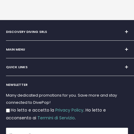
DISCOVERY DIVING SRLS
Sole Proprietorship of Giovanni Chiera di Vasco
San Teodoro, Marina di Puntaldia 07052
MAIN MENU
VAT No.
11545830017
Home
E-Mail:
discoverydivingsrls@gmail.com
QUICK LINKS
Super Offer
Brands
Search
Scuba diving
NEWSLETTER
Terms and Conditions
Freediving and Spearfishing
Privacy Policy
Many dedicated promotions for you. Save more and stay
Gift Cards
connected to DivePop!
Returns and Refunds
Ho letto e accetto la
Privacy Policy
. Ho letto e
Shipments
acconsento ai
Termini di Servizio
.