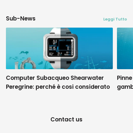
Sub-News
Leggi Tutto
Computer Subacqueo Shearwater
Pinne
Peregrine: perché è cosi considerato
gamb
Contact us