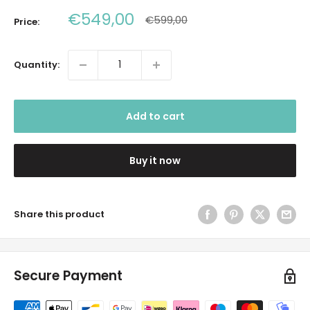
Sale
€549,00
Regular
€599,00
Price:
price
price
Quantity:
Add to cart
Buy it now
Share this product
Secure Payment