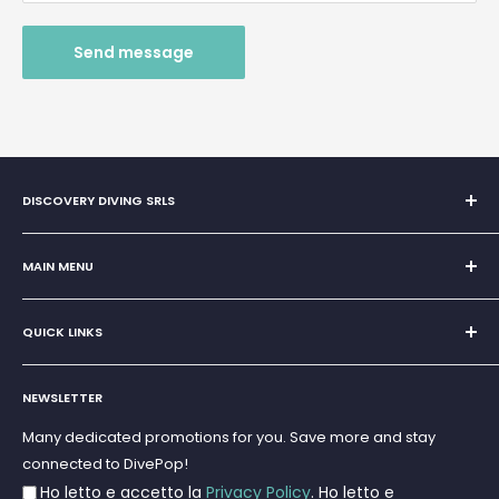
Send message
DISCOVERY DIVING SRLS
Sole Proprietorship of Giovanni Chiera di Vasco
San Teodoro, Marina di Puntaldia 07052
MAIN MENU
VAT No.
11545830017
Home
E-Mail:
discoverydivingsrls@gmail.com
QUICK LINKS
Super Offer
Brands
Search
Scuba diving
NEWSLETTER
Terms and Conditions
Freediving and Spearfishing
Privacy Policy
Many dedicated promotions for you. Save more and stay
Gift Cards
connected to DivePop!
Returns and Refunds
Ho letto e accetto la
Privacy Policy
. Ho letto e
Shipments