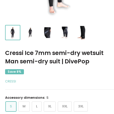
Cressi Ice 7mm semi-dry wetsuit
Man semi-dry suit | DivePop
Save 8%
CRESSI
Accessory dimensions:
S
S
M
L
XL
XXL
3XL