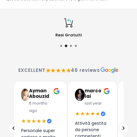
Resi Gratuiti
★★★★★
EXCELLENT
46 reviews
Ayman
marco
G
Abouzid
lai
C
6 months
last year
l
ago
★★★★★
★★
★★★★★
Attività gestita
Due a
da persone
che 
Personale super
competenti,
dispos