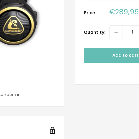
Sale
€289,99
Price:
price
Quantity:
Add to cart
to zoom in