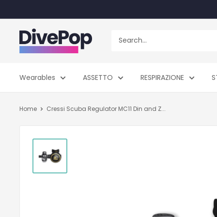
Skip
to
content
Dive
Pop
Wearables
ASSETTO
RESPIRAZIONE
S
Home
Cressi Scuba Regulator MC11 Din and Z...