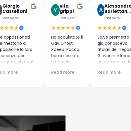
Giorgio
vita
Alessandr
Castellani
grippi
Barlettan…
last year
last year
last year
★★★★
★★★★★
★★★★★
e appassionati
Ho acquistato il
Salve premetto
e mettono a
Gav Ghost
già conoscevo i
sposizione la loro
Xdeep. Pacco
titolari del nego
perienza per
ben imballato
Giovanni e Irene
nsigliare al meglio
e articolo
perchè sono i tit
nuovi subacquei
arrivato
del diving center
ad more
Read more
Read more
me i più esperti!
secondo i
Discovery Diving 
perienza di
tempi di
Puntaldia in Sa
quisto top!
consegna
, dove già avevo
ntinuate così
prestabiliti.
aprezzato la lor
ovanni e Irene!
struttura guida
nei loro bellissim
fondali in sicure
professionalità 
simpatia cosa n
tanto scontata 