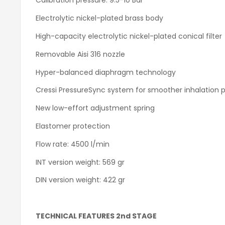
Calibration pressure: 9.5-10 Bar
Electrolytic nickel-plated brass body
High-capacity electrolytic nickel-plated conical filter
Removable Aisi 316 nozzle
Hyper-balanced diaphragm technology
Cressi PressureSync system for smoother inhalation 
New low-effort adjustment spring
Elastomer protection
Flow rate: 4500 l/min
INT version weight: 569 gr
DIN version weight: 422 gr
TECHNICAL FEATURES 2nd STAGE