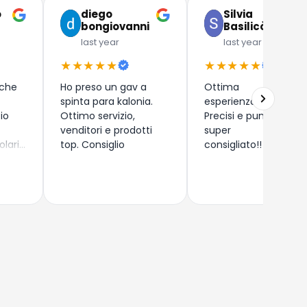
o
diego
Silvia
bongiovanni
Basilicò
last year
last year
★★★★★
★★★★★
 che
Ho preso un gav a
Ottima
spinta para kalonia.
esperienza!!
zio
Ottimo servizio,
Precisi e puntuali,
venditori e prodotti
super
olari
top. Consiglio
consigliato!!
 (
) di
rdegna
o
ndomi
i
zza e
e
on
, ma