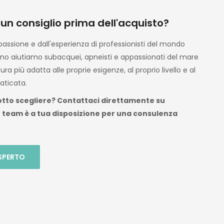
zio ,
olto
 un consiglio prima dell'acquisto?
dotti
ente
assione e dall'esperienza di professionisti del mondo
no aiutiamo subacquei, apneisti e appassionati del mare
ura più adatta alle proprie esigenze, al proprio livello e al
on
aticata.
r il
otto scegliere? Contattaci direttamente su
rrei
o team è a tua disposizione per una consulenza
 nota
l dopo
o già
 volta
SPERTO
e mi
er le
una
ne in