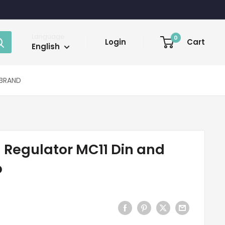
Language
0
Login
Cart
English
BRAND
 Regulator MC11 Din and
p