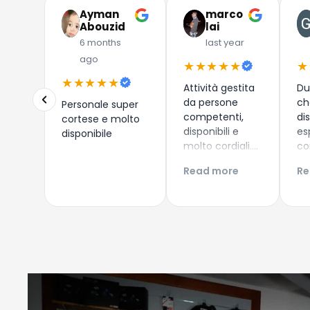
Ayman
marco
Abouzid
lai
6 months
last year
ago
★★★★★
★
★★★★★
Attività gestita
Du
da persone
ch
Personale super
competenti,
di
cortese e molto
disponibili e
es
disponibile
molto cordiali.
co
Prezzi
i 
Read more
Re
competitivi,
co
articoli di
Es
qualità e
ac
servizio di
Co
spedizione ed
Gi
imballaggio
perfetti!!!
Consigliatissimo