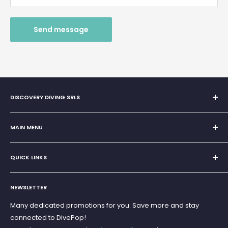
Send message
DISCOVERY DIVING SRLS
Sole Proprietorship of Giovanni Chiera di Vasco
San Teodoro, Marina di Puntaldia 07052
MAIN MENU
VAT No.
11545830017
Home
E-Mail:
discoverydivingsrls@gmail.com
QUICK LINKS
Super Offer
Brands
Search
Scuba diving
NEWSLETTER
Terms and Conditions
Freediving and Spearfishing
Privacy Policy
Many dedicated promotions for you. Save more and stay
Gift Cards
connected to DivePop!
Returns and Refunds