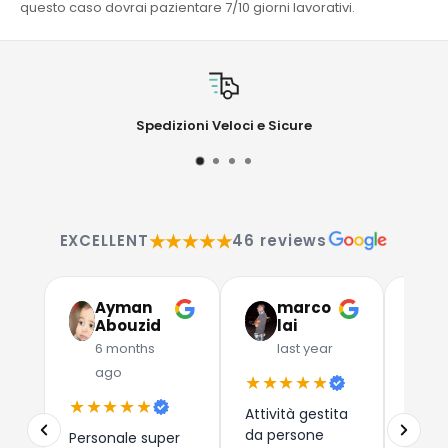
questo caso dovrai pazientare 7/10 giorni lavorativi.
Spedizioni Veloci e Sicure
★★★★★
EXCELLENT
46 reviews
Ayman
marco
G
Abouzid
lai
C
6 months
last year
l
ago
★★★★★
★★
★★★★★
Attività gestita
Due a
da persone
che 
Personale super