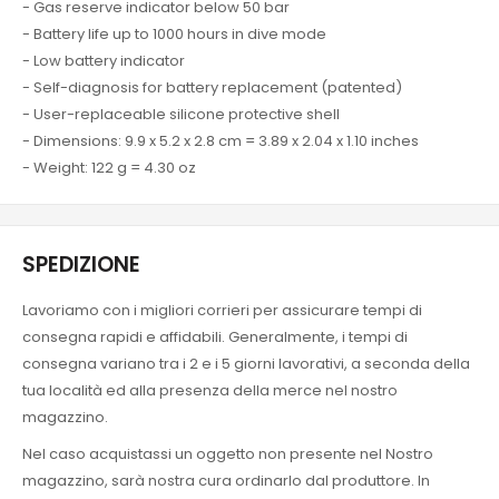
- Gas reserve indicator below 50 bar
- Battery life up to 1000 hours in dive mode
- Low battery indicator
- Self-diagnosis for battery replacement (patented)
- User-replaceable silicone protective shell
- Dimensions: 9.9 x 5.2 x 2.8 cm = 3.89 x 2.04 x 1.10 inches
- Weight: 122 g = 4.30 oz
SPEDIZIONE
Lavoriamo con i migliori corrieri per assicurare tempi di
consegna rapidi e affidabili. Generalmente, i tempi di
consegna variano tra i 2 e i 5 giorni lavorativi, a seconda della
tua località ed alla presenza della merce nel nostro
magazzino.
Nel caso acquistassi un oggetto non presente nel Nostro
magazzino, sarà nostra cura ordinarlo dal produttore. In