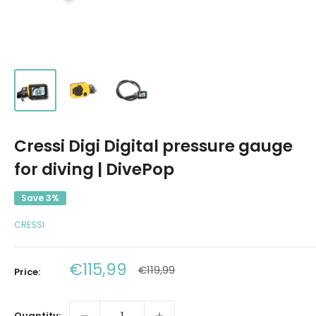
Cressi Digi Digital pressure gauge
for diving | DivePop
Save 3%
CRESSI
Sale
€115,99
Regular
€119,99
Price:
price
price
Quantity: