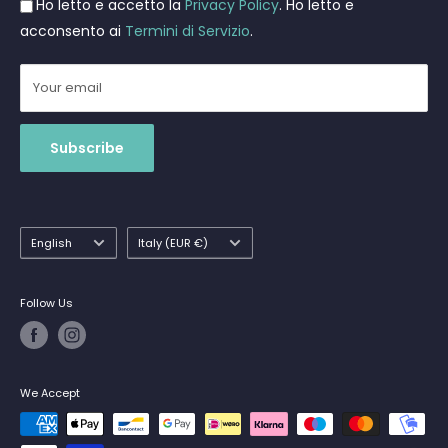
Ho letto e accetto la
Privacy Policy
. Ho letto e
Shipments
acconsento ai
Termini di Servizio
.
Your email
Subscribe
Language
Country/region
English
Italy (EUR €)
Follow Us
We Accept