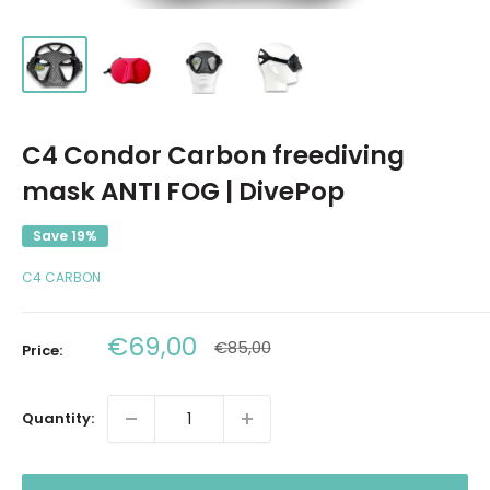
C4 Condor Carbon freediving
mask ANTI FOG | DivePop
Save 19%
C4 CARBON
Sale
€69,00
Regular
€85,00
Price:
price
price
Quantity: