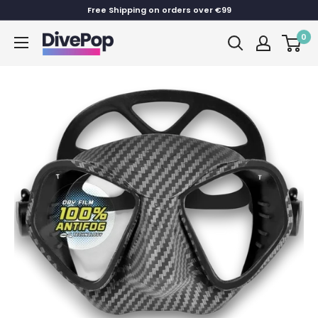
Skip
Free Shipping on orders over €99
to
0
Dive
content
Pop