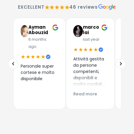
★★★★★
EXCELLENT
46 reviews
Ayman
marco
G
Abouzid
lai
C
6 months
last year
l
ago
★★★★★
★★
★★★★★
Attività gestita
Due a
da persone
che 
Personale super
competenti,
dispos
cortese e molto
disponibili e
esper
disponibile
molto cordiali.
consi
Prezzi
i nuo
Read more
Read
competitivi,
come 
articoli di
Esper
qualità e
acqui
servizio di
Conti
spedizione ed
Giova
imballaggio