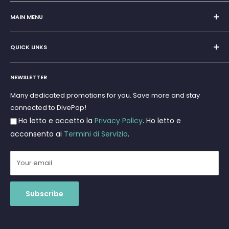
Sole Proprietorship of Giovanni Chiera di Vasco
San Teodoro, Marina di Puntaldia 07052
MAIN MENU
VAT No.
11545830017
Home
E-Mail:
discoverydivingsrls@gmail.com
QUICK LINKS
Super Offer
Brands
Search
Scuba diving
NEWSLETTER
Terms and Conditions
Freediving and Spearfishing
Privacy Policy
Many dedicated promotions for you. Save more and stay
Gift Cards
connected to DivePop!
Returns and Refunds
Ho letto e accetto la
Privacy Policy
. Ho letto e
Shipments
acconsento ai
Termini di Servizio
.
Your email
Subscribe