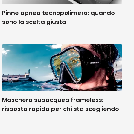
vere
 dato
Pinne apnea tecnopolimero: quando
to
ò
sono la scelta giusta
cola
o a
are di
so a
o
buchi
 mi
fare
iro di
e
Maschera subacquea frameless:
risposta rapida per chi sta scegliendo
i
i
i e
 il
ebbe