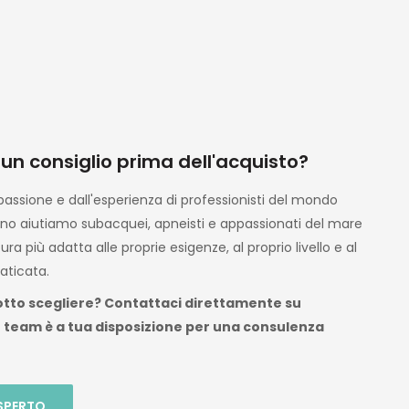
ndomi
i
zza e
e
on
, ma
zio ,
olto
 un consiglio prima dell'acquisto?
dotti
ente
assione e dall'esperienza di professionisti del mondo
no aiutiamo subacquei, apneisti e appassionati del mare
ura più adatta alle proprie esigenze, al proprio livello e al
on
aticata.
r il
otto scegliere? Contattaci direttamente su
rrei
o team è a tua disposizione per una consulenza
 nota
l dopo
o già
 volta
SPERTO