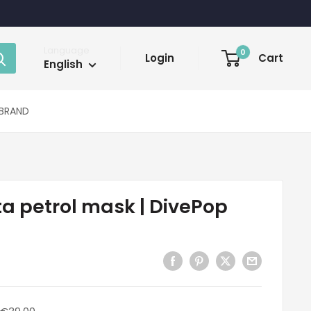
Language
0
Login
Cart
English
BRAND
a petrol mask | DivePop
Regular