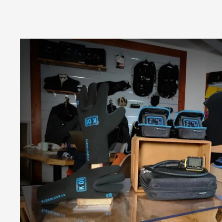
spedizione ed
Gi
imballaggio
perfetti!!!
Consigliatissimo