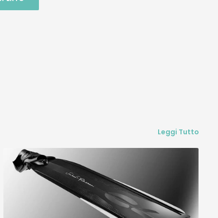
e mi
er le
una
ne in
i il
sa
e ho
a , ho
 01 è
Leggi Tutto
ua
una
a
onato
o che
are i