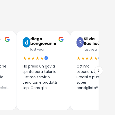
o
diego
Silvia
bongiovanni
Basilicò
last year
last year
★★★★★
★★★★★
 che
Ho preso un gav a
Ottima
spinta para kalonia.
esperienza!!
zio
Ottimo servizio,
Precisi e puntuali,
venditori e prodotti
super
olari
top. Consiglio
consigliato!!
 (
) di
rdegna
o