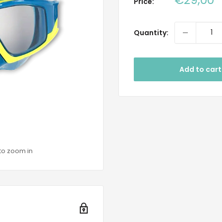
Price:
price
Quantity:
Add to cart
to zoom in