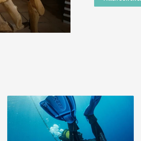
telefonicament
anno saputo
consigliare nella
maniera giusta p
mie esigenze , 
volta fatto l'ordi
giro di pochi giorn
pacco era a ca
mia , in un ordin
riscontrato un
piccolo problem
comprato un
cappuccio sub K
arrivato a casa
perfetto nella s
confezione ma 
volta levato dall
busta ed ispezi
mi sono accort
la ditta aveva
dimenticato di f