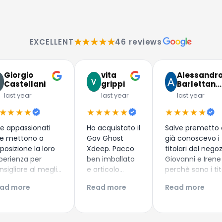
★★★★★
EXCELLENT
46 reviews
Giorgio
vita
Alessandr
Castellani
grippi
Barlettan…
last year
last year
last year
★★★★
★★★★★
★★★★★
e appassionati
Ho acquistato il
Salve premetto
e mettono a
Gav Ghost
già conoscevo i
sposizione la loro
Xdeep. Pacco
titolari del nego
perienza per
ben imballato
Giovanni e Irene
nsigliare al meglio
e articolo
perchè sono i tit
nuovi subacquei
arrivato
del diving center
ad more
Read more
Read more
me i più esperti!
secondo i
Discovery Diving 
perienza di
tempi di
Puntaldia in Sa
quisto top!
consegna
, dove già avevo
ntinuate così
prestabiliti.
aprezzato la lor