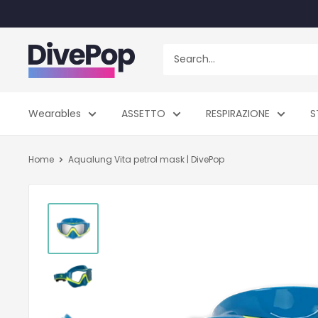
Skip
to
content
Dive
Pop
Wearables
ASSETTO
RESPIRAZIONE
S
Home
Aqualung Vita petrol mask | DivePop