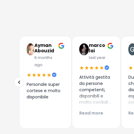
Ayman
marco
Abouzid
lai
6 months
last year
ago
★★★★★
★
★★★★★
Attività gestita
Du
da persone
ch
Personale super
competenti,
di
cortese e molto
disponibili e
es
disponibile
molto cordiali.
co
Prezzi
i 
Read more
Re
competitivi,
co
articoli di
Es
qualità e
ac
servizio di
Co