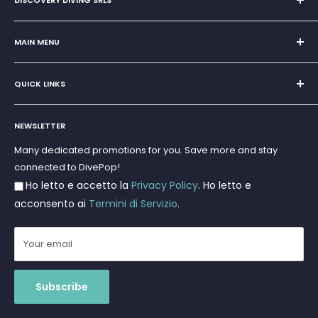
Sole Proprietorship of Giovanni Chiera di Vasco
San Teodoro, Marina di Puntaldia 07052
MAIN MENU
VAT No.
11545830017
Home
E-Mail:
discoverydivingsrls@gmail.com
QUICK LINKS
Super Offer
Brands
Search
Scuba diving
NEWSLETTER
Terms and Conditions
Freediving and Spearfishing
Privacy Policy
Many dedicated promotions for you. Save more and stay
Gift Cards
connected to DivePop!
Returns and Refunds
Ho letto e accetto la
Privacy Policy
. Ho letto e
Shipments
acconsento ai
Termini di Servizio
.
Your email
Subscribe