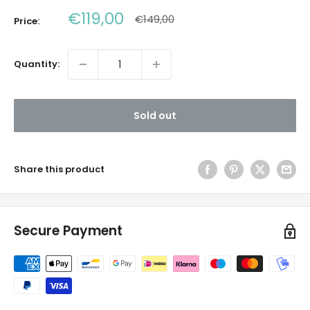
Sale
€119,00
Regular
€149,00
Price:
price
price
Quantity:
Sold out
Share this product
Secure Payment