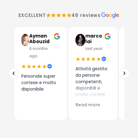
★★★★★
EXCELLENT
46 reviews
Ayman
marco
G
Abouzid
lai
C
6 months
last year
l
ago
★★★★★
★★
★★★★★
Attività gestita
Due a
da persone
che 
Personale super
competenti,
dispos
cortese e molto
disponibili e
esper
disponibile
molto cordiali.
consi
Prezzi
i nuo
Read more
Read
competitivi,
come 
articoli di
Esper
qualità e
acqui
servizio di
Conti
spedizione ed
Giova