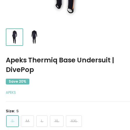
Apeks Thermiq Base Undersuit |
DivePop
Save 20%
APEKS
Size:
S
S
M
L
XL
XXL