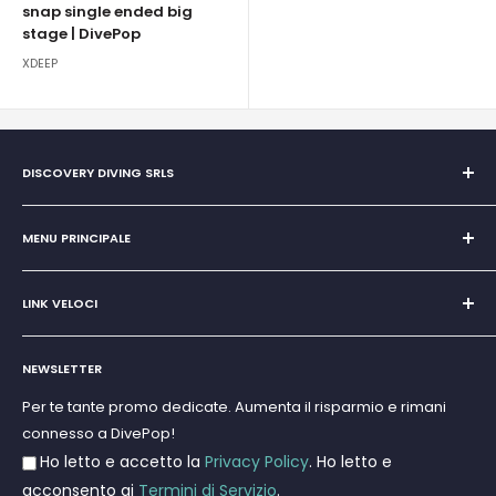
snap single ended big
stage | DivePop
XDEEP
DISCOVERY DIVING SRLS
Unipersonale di Giovanni Chiera di Vasco
San Teodoro, Marina di Puntaldia 07052
MENU PRINCIPALE
P.IVA
11545830017
Home
E-Mail:
discoverydivingsrls@gmail.com
LINK VELOCI
Super Promo
Marchi
Cerca
Subacquea
NEWSLETTER
Termini e Condizioni
Apnea e Spearfishing
Privacy Policy
Per te tante promo dedicate. Aumenta il risparmio e rimani
Gift Cards
connesso a DivePop!
Resi e Rimborsi
Ho letto e accetto la
Privacy Policy
. Ho letto e
Spedizioni
acconsento ai
Termini di Servizio
.