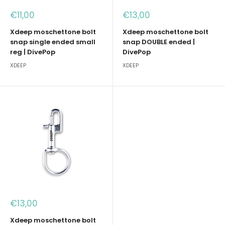
Prezzo
Prezzo
€11,00
€13,00
scontato
scontato
Xdeep moschettone bolt
Xdeep moschettone bolt
snap single ended small
snap DOUBLE ended |
reg | DivePop
DivePop
XDEEP
XDEEP
Prezzo
€13,00
scontato
Xdeep moschettone bolt