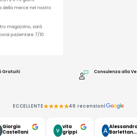
za della merce nel nostro
tro magazzino, sarà
ovrai pazientare 7/10
i Gratuiti
Consulenza alla Ve
★★★★★
ECCELLENTE
46 recensioni
Giorgio
vita
Alessandr
Castellani
grippi
Barlettan…