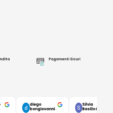
ndita
Pagamenti Sicuri
o
diego
Silvia
bongiovanni
Basilicò