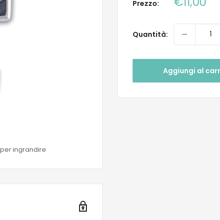
Prezzo
€11,00
Prezzo:
scontat
Quantità:
Aggiungi al carr
 per ingrandire