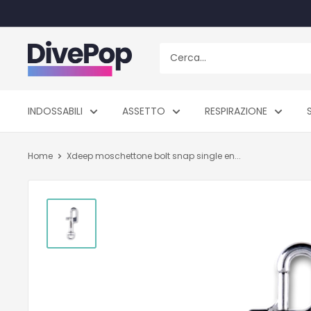
Vai
al
contenuto
Dive
Pop
INDOSSABILI
ASSETTO
RESPIRAZIONE
Home
Xdeep moschettone bolt snap single en...