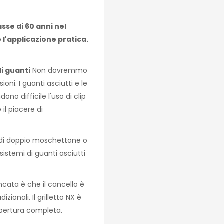
sse di 60 anni nel
 l'applicazione pratica.
i guanti
Non dovremmo
i. I guanti asciutti e le
o difficile l'uso di clip
 il piacere di
i di doppio moschettone o
sistemi di guanti asciutti
ata è che il cancello è
ionali. Il grilletto NX è
apertura completa.