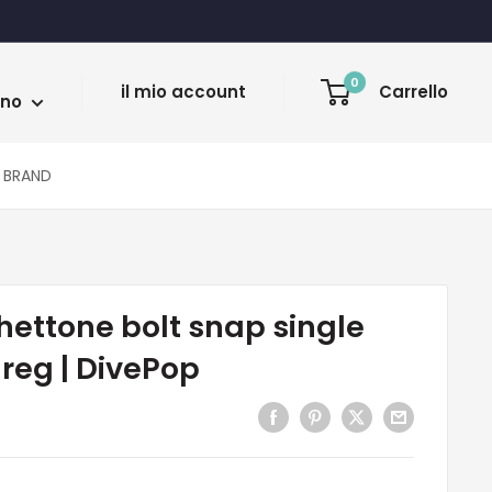
a
0
il mio account
Carrello
ano
BRAND
ettone bolt snap single
reg | DivePop