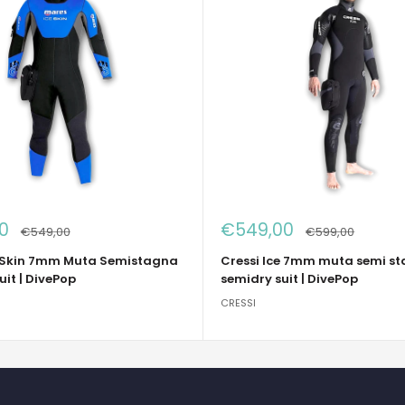
Prezzo
0
€549,00
Prezzo
Prezzo
€549,00
€599,00
to
scontato
 Skin 7mm Muta Semistagna
Cressi Ice 7mm muta semi s
uit | DivePop
semidry suit | DivePop
CRESSI