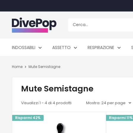
Vai
al
contenuto
Dive
Pop
INDOSSABILI
ASSETTO
RESPIRAZIONE
Home
Mute Semistagne
Mute Semistagne
Visualizzi 1 - 4 di 4 prodotti
Mostra: 24 per page
Risparmi 42%
Risparmi 11%