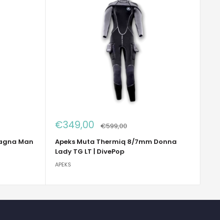
Prezzo
€349,00
Prezzo
€599,00
scontato
tagna Man
Apeks Muta Thermiq 8/7mm Donna
Lady TG LT | DivePop
APEKS