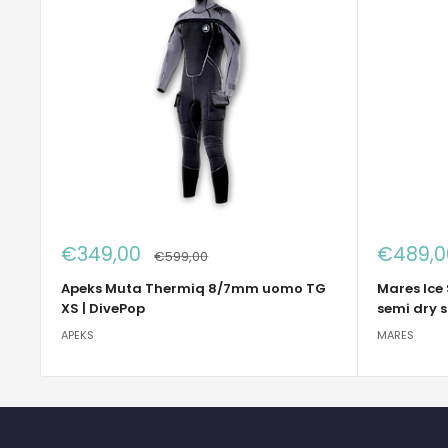
Prezzo
Prezzo
€349,00
€489,0
Prezzo
€599,00
scontato
sconta
Apeks Muta Thermiq 8/7mm uomo TG
Mares Ice
XS | DivePop
semi dry s
APEKS
MARES