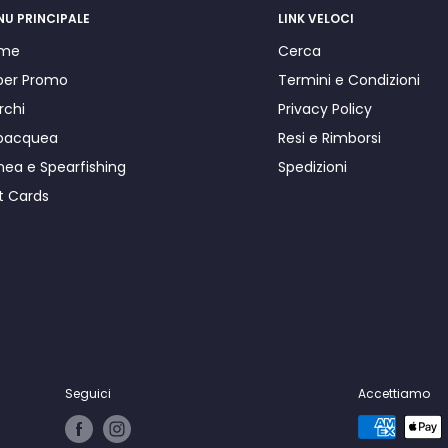
NU PRINCIPALE
LINK VELOCI
me
Cerca
per Promo
Termini e Condizioni
rchi
Privacy Policy
bacquea
Resi e Rimborsi
nea e Spearfishing
Spedizioni
t Cards
Seguici
Accettiamo