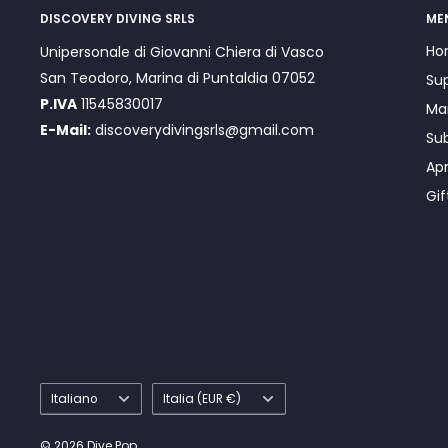
DISCOVERY DIVING SRLS
ME
Ho
Unipersonale di Giovanni Chiera di Vasco
San Teodoro, Marina di Puntaldia 07052
Su
P.IVA
11545830017
Ma
E-Mail:
discoverydivingsrls@gmail.com
Su
Ap
Gif
Lingua
Paese
Italiano
Italia (EUR €)
© 2026 Dive Pop