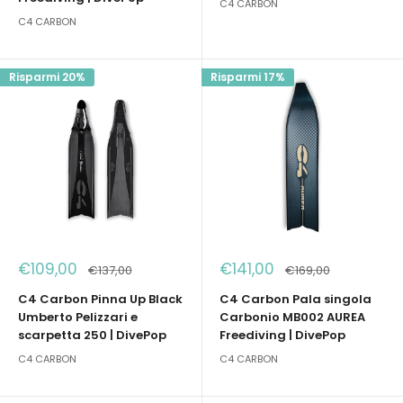
C4 CARBON
C4 CARBON
Risparmi 20%
Risparmi 17%
Prezzo
Prezzo
€109,00
€141,00
Prezzo
Prezzo
€137,00
€169,00
scontato
scontato
C4 Carbon Pinna Up Black
C4 Carbon Pala singola
Umberto Pelizzari e
Carbonio MB002 AUREA
scarpetta 250 | DivePop
Freediving | DivePop
C4 CARBON
C4 CARBON