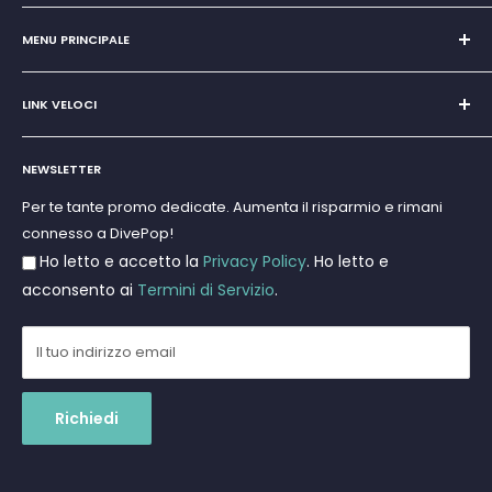
Unipersonale di Giovanni Chiera di Vasco
San Teodoro, Marina di Puntaldia 07052
MENU PRINCIPALE
P.IVA
11545830017
Home
E-Mail:
discoverydivingsrls@gmail.com
LINK VELOCI
Super Promo
Marchi
Cerca
Subacquea
NEWSLETTER
Termini e Condizioni
Apnea e Spearfishing
Privacy Policy
Per te tante promo dedicate. Aumenta il risparmio e rimani
Gift Cards
connesso a DivePop!
Resi e Rimborsi
Ho letto e accetto la
Privacy Policy
. Ho letto e
Spedizioni
acconsento ai
Termini di Servizio
.
Il tuo indirizzo email
Richiedi