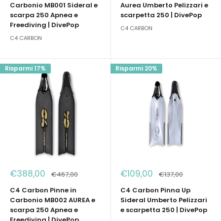
Carbonio MB001 Sideral e
Aurea Umberto Pelizzari e
scarpa 250 Apnea e
scarpetta 250 | DivePop
Freediving | DivePop
C4 CARBON
C4 CARBON
Risparmi 17%
Risparmi 20%
Prezzo
Prezzo
€388,00
€109,00
Prezzo
Prezzo
€467,00
€137,00
scontato
scontato
C4 Carbon Pinne in
C4 Carbon Pinna Up
Carbonio MB002 AUREA e
Sideral Umberto Pelizzari
scarpa 250 Apnea e
e scarpetta 250 | DivePop
Freediving | DivePop