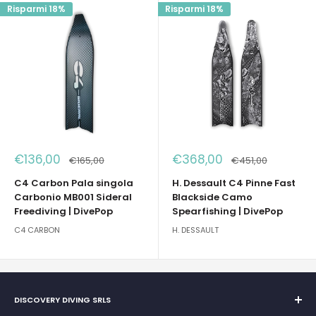
Risparmi 18%
Risparmi 18%
Prezzo
Prezzo
€136,00
€368,00
Prezzo
Prezzo
€165,00
€451,00
scontato
scontato
C4 Carbon Pala singola
H. Dessault C4 Pinne Fast
Carbonio MB001 Sideral
Blackside Camo
Freediving | DivePop
Spearfishing | DivePop
C4 CARBON
H. DESSAULT
DISCOVERY DIVING SRLS