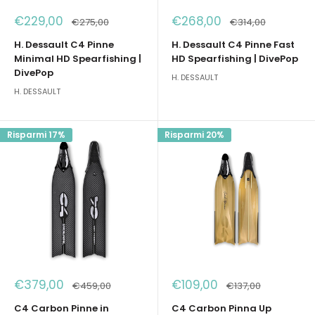
Prezzo
Prezzo
€229,00
€268,00
Prezzo
Prezzo
€275,00
€314,00
scontato
scontato
H. Dessault C4 Pinne
H. Dessault C4 Pinne Fast
Minimal HD Spearfishing |
HD Spearfishing | DivePop
DivePop
H. DESSAULT
H. DESSAULT
Risparmi 17%
Risparmi 20%
Prezzo
Prezzo
€379,00
€109,00
Prezzo
Prezzo
€459,00
€137,00
scontato
scontato
C4 Carbon Pinne in
C4 Carbon Pinna Up