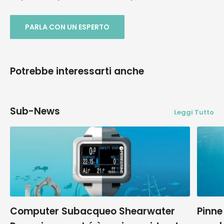
PARLA CON UN ESPERTO
Potrebbe interessarti anche
Sub-News
Leggi Tutto
Computer Subacqueo Shearwater
Pinne