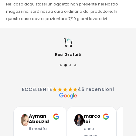
Nel caso acquistassi un oggetto non presente nel Nostro
magazzino, sarà nostra cura ordinarlo dal produttore. In
questo caso dovrai pazientare 7/10 giorni lavorativi.
Resi Gratuiti
★★★★★
ECCELLENTE
46 recensioni
Ayman
marco
G
Abouzid
lai
C
6 mesi fa
anno
a
scorso