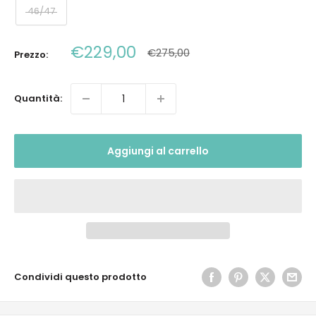
46/47
Prezzo
€229,00
Prezzo
€275,00
Prezzo:
scontato
Quantità:
Aggiungi al carrello
Condividi questo prodotto