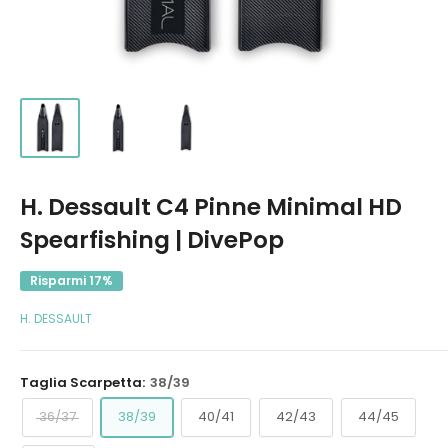
H. Dessault C4 Pinne Minimal HD
Spearfishing | DivePop
Risparmi 17%
H. DESSAULT
Taglia Scarpetta:
38/39
36/37
38/39
40/41
42/43
44/45