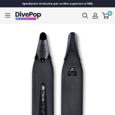
Vai
Spedizioni Gratuite per ordini superiori a 99€
al
0
Dive
contenuto
Pop