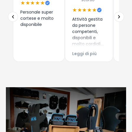
★★★★★
★★
★★★★★
Personale super
Due a
cortese e molto
che 
Attività gestita
disponibile
dispos
da persone
esper
competenti,
consi
disponibili e
i nuo
molto cordiali.
Leggi
come 
Prezzi
Leggi di più
Esper
competitivi,
acqui
articoli di
Conti
qualità e
Giova
servizio di
spedizione ed
imballaggio
perfetti!!!
Consigliatissimo