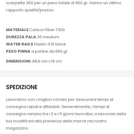
scarpette 350 per un peso totale di 650 gr. Hanno un ottimo
rapporto qualità/prezzo.
MATERIALE
Carbon Fiber T300
DUREZZA PALA
30 medium
WATER RAILS
Elastic-K10 black
PESO PINNA
a partire da 650 gr
DIMENSIONI:
89,6 cm x 19 cm
SPEDIZIONE
Lavoriamo con i migliori corrieri per assicurare tempi di
consegna rapidi e affidabili. Generalmente, i tempi di
consegna variano tra i 2 e i 5 giorni lavorativi, a seconda della
tua località ed alla presenza della merce nel nostro
magazzino.