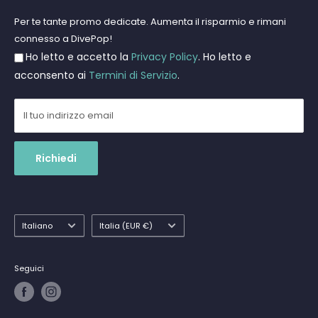
Apnea e Spearfishing
Privacy Policy
Per te tante promo dedicate. Aumenta il risparmio e rimani
Gift Cards
connesso a DivePop!
Resi e Rimborsi
Ho letto e accetto la
Privacy Policy
. Ho letto e
Spedizioni
acconsento ai
Termini di Servizio
.
Il tuo indirizzo email
Richiedi
Lingua
Paese
Italiano
Italia (EUR €)
Seguici