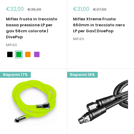
Prezzo
Prezzo
€32,00
€31,00
Prezzo
Prezzo
€36,00
€37,00
scontato
scontato
Miflex frusta in trecciato
Miflex Xtreme Frusta
bassa pressione LP per
650mm in trecciato nero
gav 56cm colorate |
LP per Gav| DivePop
DivePop
MIFLEX
MIFLEX
Nero
Verde
Arancione
Porpora
Risparmi 17%
Risparmi 16%