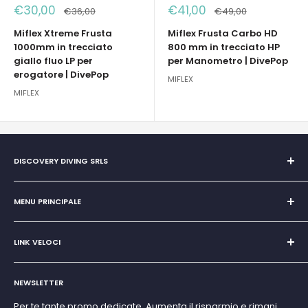
Prezzo
Prezzo
€30,00
€41,00
Prezzo
Prezzo
€36,00
€49,00
scontato
scontato
Miflex Xtreme Frusta
Miflex Frusta Carbo HD
1000mm in trecciato
800 mm in trecciato HP
giallo fluo LP per
per Manometro | DivePop
erogatore | DivePop
MIFLEX
MIFLEX
DISCOVERY DIVING SRLS
Unipersonale di Giovanni Chiera di Vasco
San Teodoro, Marina di Puntaldia 07052
MENU PRINCIPALE
P.IVA
11545830017
Home
E-Mail:
discoverydivingsrls@gmail.com
LINK VELOCI
Super Promo
Marchi
Cerca
Subacquea
NEWSLETTER
Termini e Condizioni
Apnea e Spearfishing
Privacy Policy
Per te tante promo dedicate. Aumenta il risparmio e rimani