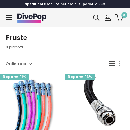
Vai
Spedizioni Gratuite per ordini superiori a 99€
al
0
Dive
contenuto
Pop
Fruste
4 prodotti
Ordina per
Risparmi 11%
Risparmi 16%