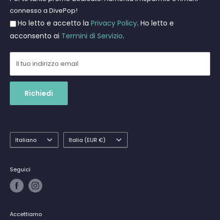
Gift Cards
connesso a DivePop!
Resi e Rimborsi
Ho letto e accetto la
Privacy Policy
. Ho letto e
Spedizioni
acconsento ai
Termini di Servizio
.
Il tuo indirizzo email
Richiedi
Lingua
Paese
Italiano
Italia (EUR €)
Seguici
Accettiamo