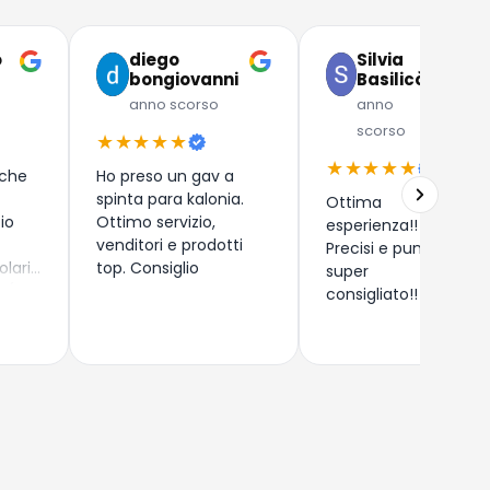
o
diego
Silvia
bongiovanni
Basilicò
anno scorso
anno
scorso
★★★★★
★★★★★
 che
Ho preso un gav a
spinta para kalonia.
Ottima
zio
Ottimo servizio,
esperienza!!
venditori e prodotti
Precisi e puntuali,
olari
top. Consiglio
super
 (
consigliato!!
) di
rdegna
o
ndomi
i
zza e
e