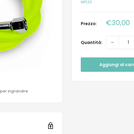
MIFLEX
Prezzo
€30,00
Prezzo:
scontat
Quantità:
Aggiungi al carr
 per ingrandire