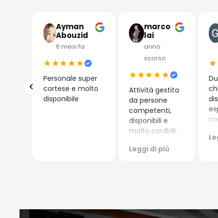
Ayman
marco
Abouzid
lai
6 mesi fa
anno
scorso
★★★★★
★
★★★★★
Personale super
Du
cortese e molto
ch
Attività gestita
disponibile
di
da persone
es
competenti,
co
disponibili e
i 
molto cordiali.
Le
co
Prezzi
Leggi di più
Es
competitivi,
ac
articoli di
Co
qualità e
Gi
servizio di
spedizione ed
imballaggio
perfetti!!!