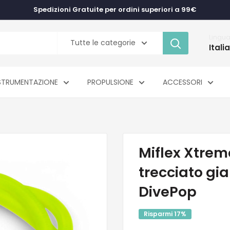
Spedizioni Gratuite per ordini superiori a 99€
Lingu
Tutte le categorie
Itali
STRUMENTAZIONE
PROPULSIONE
ACCESSORI
Miflex Xtrem
trecciato gia
DivePop
Risparmi 17%