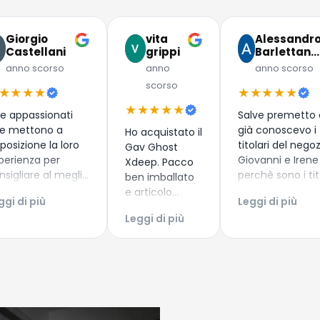
Giorgio
vita
Alessandr
Castellani
grippi
Barlettan…
anno scorso
anno
anno scorso
scorso
★★★★
★★★★★
★★★★★
e appassionati
Salve premetto
e mettono a
già conoscevo i
Ho acquistato il
sposizione la loro
titolari del nego
Gav Ghost
perienza per
Giovanni e Irene
Xdeep. Pacco
nsigliare al meglio
perchè sono i tit
ben imballato
nuovi subacquei
del diving center
e articolo
ggi di più
Leggi di più
me i più esperti!
Discovery Diving 
arrivato
Leggi di più
perienza di
Puntaldia in Sa
secondo i
quisto top!
, dove già avevo
tempi di
ntinuate così
aprezzato la lor
consegna
ovanni e Irene!
struttura guida
prestabiliti.
nei loro bellissim
fondali in sicure
professionalità 