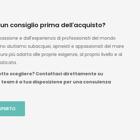
on
, ma
zio ,
olto
 un consiglio prima dell'acquisto?
dotti
ente
assione e dall'esperienza di professionisti del mondo
no aiutiamo subacquei, apneisti e appassionati del mare
ura più adatta alle proprie esigenze, al proprio livello e al
on
aticata.
r il
otto scegliere? Contattaci direttamente su
rrei
o team è a tua disposizione per una consulenza
 nota
l dopo
o già
 volta
SPERTO
e mi
er le