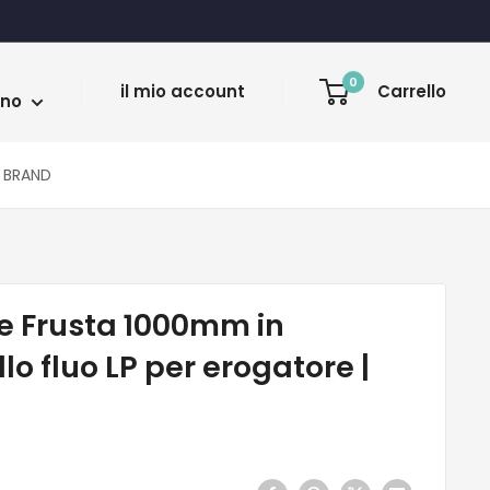
a
0
il mio account
Carrello
ano
BRAND
e Frusta 1000mm in
llo fluo LP per erogatore |