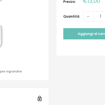
Prezzo
€13,00
Prezzo:
scontat
Quantità:
Aggiungi al carr
 per ingrandire