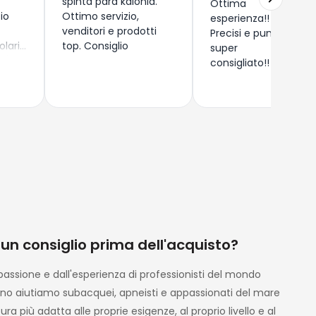
spinta para kalonia.
Ottima
zio
Ottimo servizio,
esperienza!!
venditori e prodotti
Precisi e puntuali,
olari
top. Consiglio
super
 (
consigliato!!
) di
rdegna
o
ndomi
i
zza e
e
on
, ma
zio ,
olto
 un consiglio prima dell'acquisto?
dotti
ente
assione e dall'esperienza di professionisti del mondo
no aiutiamo subacquei, apneisti e appassionati del mare
ura più adatta alle proprie esigenze, al proprio livello e al
on