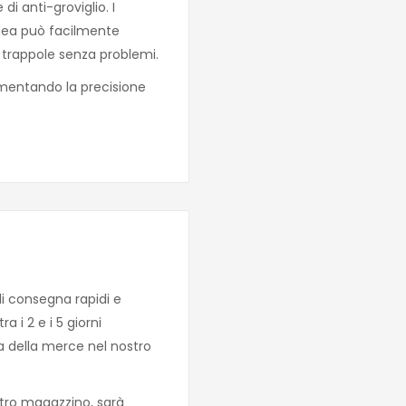
di anti-groviglio. I
linea può facilmente
 le trappole senza problemi.
aumentando la precisione
di consegna rapidi e
 i 2 e i 5 giorni
za della merce nel nostro
tro magazzino, sarà