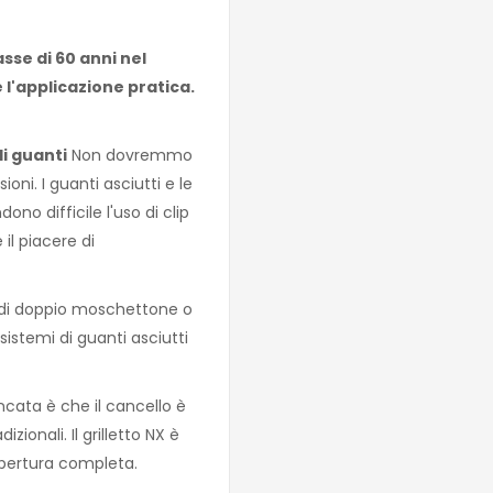
sse di 60 anni nel
 l'applicazione pratica.
i guanti
Non dovremmo
i. I guanti asciutti e le
o difficile l'uso di clip
 il piacere di
i di doppio moschettone o
sistemi di guanti asciutti
ata è che il cancello è
ionali. Il grilletto NX è
apertura completa.