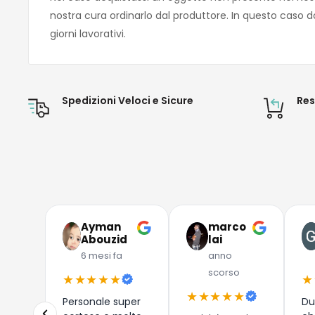
nostra cura ordinarlo dal produttore. In questo caso d
giorni lavorativi.
Spedizioni Veloci e Sicure
Res
Ayman
marco
Abouzid
lai
6 mesi fa
anno
scorso
★★★★★
★
★★★★★
Personale super
Du