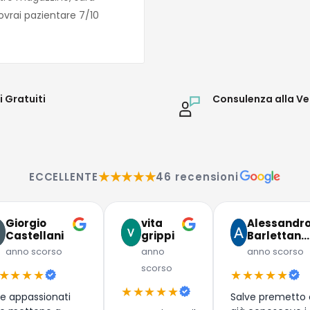
ovrai pazientare 7/10
i Gratuiti
Consulenza alla Ve
★★★★★
ECCELLENTE
46 recensioni
Giorgio
vita
Alessandr
Castellani
grippi
Barlettan…
anno scorso
anno
anno scorso
scorso
★★★★
★★★★★
★★★★★
e appassionati
Salve premetto