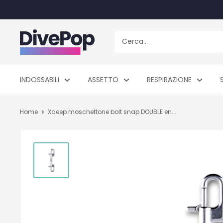
Vai
al
contenuto
Dive
Pop
INDOSSABILI
ASSETTO
RESPIRAZIONE
Home
Xdeep moschettone bolt snap DOUBLE en...