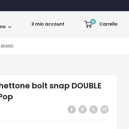
a
0
il mio account
Carrello
ano
BRAND
ettone bolt snap DOUBLE
ePop