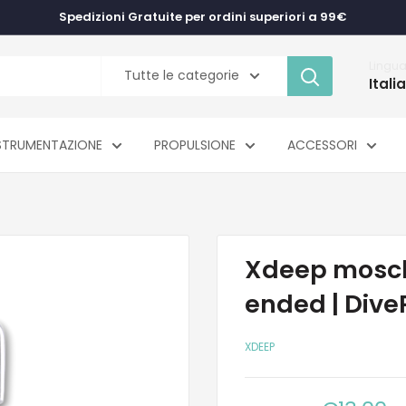
Spedizioni Gratuite per ordini superiori a 99€
Lingu
Tutte le categorie
Itali
STRUMENTAZIONE
PROPULSIONE
ACCESSORI
Xdeep mosch
ended | Div
XDEEP