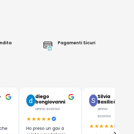
ndita
Pagamenti Sicuri
o
diego
Silvia
bongiovanni
Basilicò
anno scorso
anno
scorso
★★★★★
★★★★★
 che
Ho preso un gav a