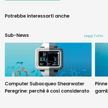
Potrebbe interessarti anche
Sub-News
Leggi Tutto
Computer Subacqueo Shearwater
Pinne
Peregrine: perché è cosi considerato
gamb