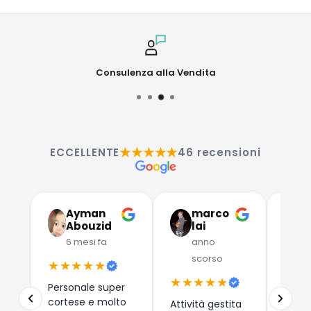
Consulenza alla Vendita
★★★★★
ECCELLENTE
46 recensioni
Ayman
marco
G
Abouzid
lai
C
6 mesi fa
anno
a
scorso
★★★★★
★★
★★★★★
Personale super
Due a
cortese e molto
che 
Attività gestita