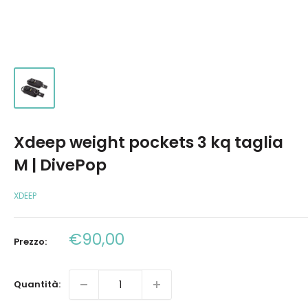
Xdeep weight pockets 3 kq taglia
M | DivePop
XDEEP
Prezzo
€90,00
Prezzo:
scontato
Quantità: