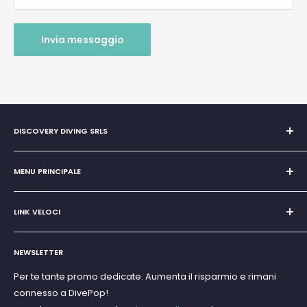
Invia messaggio
DISCOVERY DIVING SRLS
Unipersonale di Giovanni Chiera di Vasco
San Teodoro, Marina di Puntaldia 07052
MENU PRINCIPALE
P.IVA
11545830017
Home
E-Mail:
discoverydivingsrls@gmail.com
LINK VELOCI
Super Promo
Marchi
Cerca
Subacquea
NEWSLETTER
Termini e Condizioni
Apnea e Spearfishing
Privacy Policy
Per te tante promo dedicate. Aumenta il risparmio e rimani
Gift Cards
connesso a DivePop!
Resi e Rimborsi