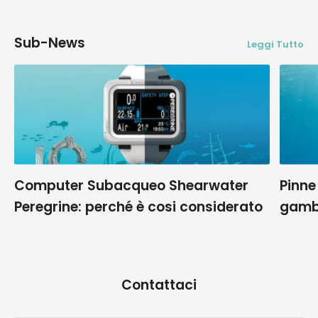
Sub-News
Leggi Tutto
Computer Subacqueo Shearwater
Pinne
Peregrine: perché è cosi considerato
gamb
Contattaci