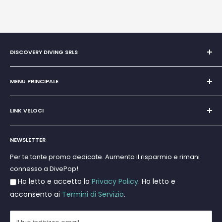
DISCOVERY DIVING SRLS
Unipersonale di Giovanni Chiera di Vasco
San Teodoro, Marina di Puntaldia 07052
MENU PRINCIPALE
P.IVA
11545830017
Home
E-Mail:
discoverydivingsrls@gmail.com
LINK VELOCI
Super Promo
Marchi
Cerca
Subacquea
NEWSLETTER
Termini e Condizioni
Apnea e Spearfishing
Privacy Policy
Per te tante promo dedicate. Aumenta il risparmio e rimani
Gift Cards
connesso a DivePop!
Resi e Rimborsi
Ho letto e accetto la
Privacy Policy
. Ho letto e
Spedizioni
acconsento ai
Termini di Servizio
.