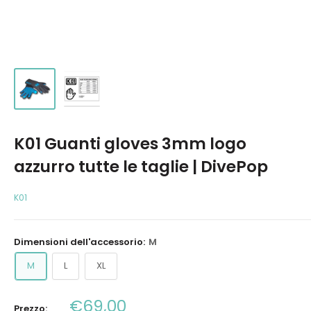
K01 Guanti gloves 3mm logo
azzurro tutte le taglie | DivePop
K01
Dimensioni dell'accessorio:
M
M
L
XL
Prezzo
€69,00
Prezzo: