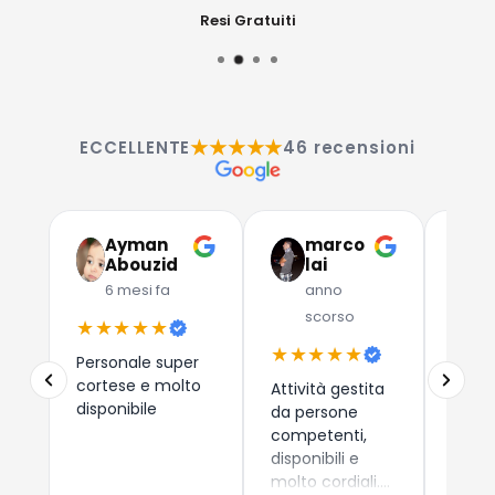
Resi Gratuiti
★★★★★
ECCELLENTE
46 recensioni
Ayman
marco
G
Abouzid
lai
C
6 mesi fa
anno
a
scorso
★★★★★
★★
★★★★★
Personale super
Due a
cortese e molto
che 
Attività gestita
disponibile
dispos
da persone
esper
competenti,
consi
disponibili e
i nuo
molto cordiali.
Leggi