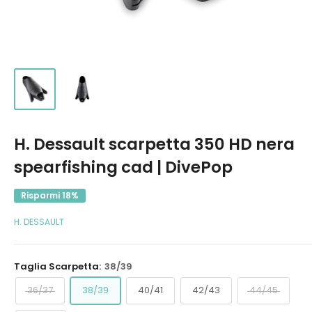
H. Dessault scarpetta 350 HD nera
spearfishing cad | DivePop
Risparmi 18%
H. DESSAULT
Taglia Scarpetta:
38/39
36/37
38/39
40/41
42/43
44/45