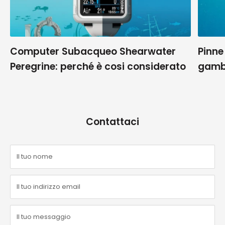
Computer Subacqueo Shearwater
Pinne
Peregrine: perché è cosi considerato
gamb
Contattaci
Il tuo nome
Il tuo indirizzo email
Il tuo messaggio