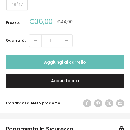
46/47
Prezzo
€36,00
Prezzo
€44,00
Prezzo:
scontato
Quantità:
Aggiungi al carrello
Acquista ora
Condividi questo prodotto
Pagamento In Sicurezza