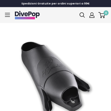
Vai
Spedizioni Gratuite per ordini superiori a 99€
al
0
Dive
contenuto
Pop