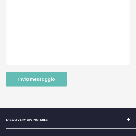
Invia messaggio
DISCOVERY DIVING SRLS
Unipersonale di Giovanni Chiera di Vasco