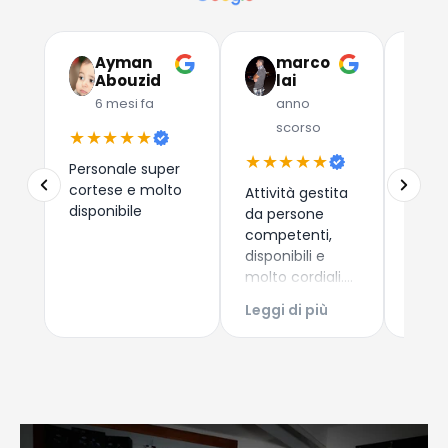
Ayman
marco
G
Abouzid
lai
C
6 mesi fa
anno
a
scorso
★★★★★
★★
★★★★★
Personale super
Due a
cortese e molto
che 
Attività gestita
disponibile
dispos
da persone
esper
competenti,
consi
disponibili e
i nuo
molto cordiali.
Leggi
come 
Prezzi
Leggi di più
Esper
competitivi,
acqui
articoli di
Conti
qualità e
Giova
servizio di
spedizione ed
imballaggio
perfetti!!!