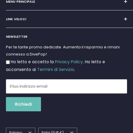
San Teodoro, Marina di Puntaldia 07052
MENU PRINCIPALE
P.IVA
11545830017
Home
E-Mail:
discoverydivingsrls@gmail.com
LINK VELOCI
Super Promo
Marchi
Cerca
Subacquea
NEWSLETTER
Termini e Condizioni
Apnea e Spearfishing
Privacy Policy
Per te tante promo dedicate. Aumenta il risparmio e rimani
Gift Cards
connesso a DivePop!
Resi e Rimborsi
Ho letto e accetto la
Privacy Policy
. Ho letto e
Spedizioni
acconsento ai
Termini di Servizio
.
Il tuo indirizzo email
Richiedi
Lingua
Paese
Italiano
Italia (EUR €)