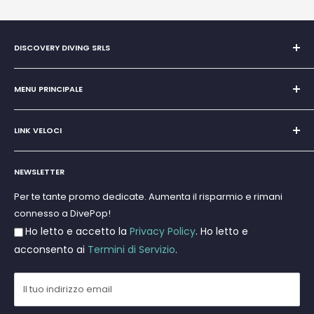
DISCOVERY DIVING SRLS
Unipersonale di Giovanni Chiera di Vasco
San Teodoro, Marina di Puntaldia 07052
MENU PRINCIPALE
P.IVA
11545830017
Home
E-Mail:
discoverydivingsrls@gmail.com
LINK VELOCI
Super Promo
Marchi
Cerca
Subacquea
NEWSLETTER
Termini e Condizioni
Apnea e Spearfishing
Privacy Policy
Per te tante promo dedicate. Aumenta il risparmio e rimani
Gift Cards
connesso a DivePop!
Resi e Rimborsi
Ho letto e accetto la
Privacy Policy
. Ho letto e
Spedizioni
acconsento ai
Termini di Servizio
.
Il tuo indirizzo email