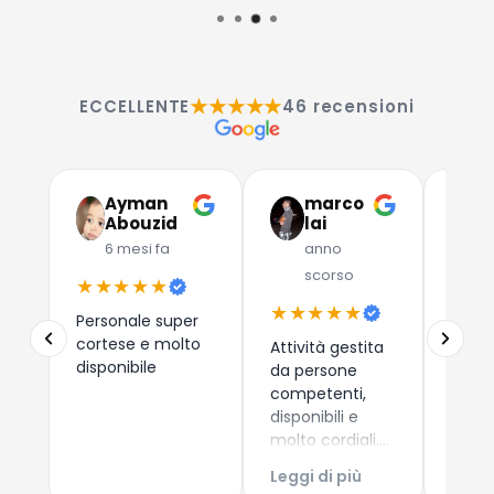
★★★★★
ECCELLENTE
46 recensioni
Ayman
marco
G
Abouzid
lai
C
6 mesi fa
anno
a
scorso
★★★★★
★★
★★★★★
Personale super
Due a
cortese e molto
che 
Attività gestita
disponibile
dispos
da persone
esper
competenti,
consi
disponibili e
i nuo
molto cordiali.
Leggi
come 
Prezzi
Leggi di più
Esper
competitivi,