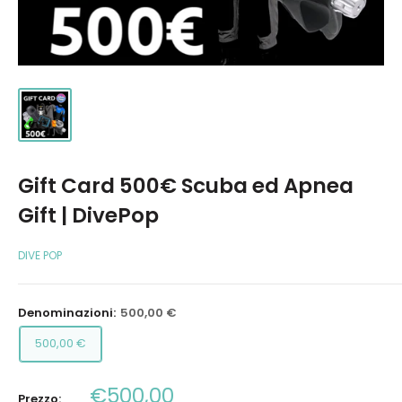
Gift Card 500€ Scuba ed Apnea
Gift | DivePop
DIVE POP
Denominazioni:
500,00 €
500,00 €
Prezzo
€500,00
Prezzo: