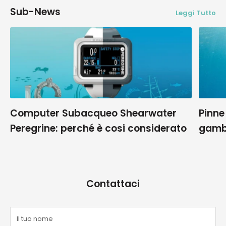
Sub-News
Leggi Tutto
Computer Subacqueo Shearwater
Pinne
Peregrine: perché è cosi considerato
gamb
Contattaci
Il tuo nome