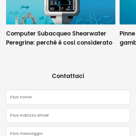
Computer Subacqueo Shearwater
Pinne
Peregrine: perché è cosi considerato
gamb
Contattaci
Il tuo nome
Il tuo indirizzo email
Il tuo messaggio