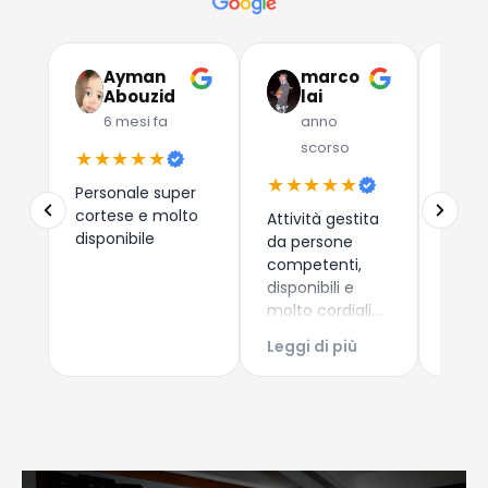
Ayman
marco
G
Abouzid
lai
C
6 mesi fa
anno
a
scorso
★★★★★
★★
★★★★★
Personale super
Due a
cortese e molto
che 
Attività gestita
disponibile
dispos
da persone
esper
competenti,
consi
disponibili e
i nuo
molto cordiali.
Leggi
come 
Prezzi
Leggi di più
Esper
competitivi,
acqui
articoli di
Conti
qualità e
Giova
servizio di
spedizione ed
imballaggio