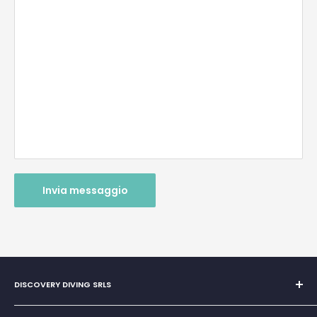
Invia messaggio
DISCOVERY DIVING SRLS
Unipersonale di Giovanni Chiera di Vasco