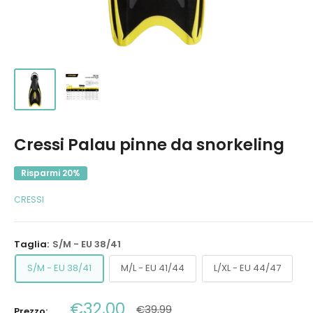
Cressi Palau pinne da snorkeling
Risparmi 20%
CRESSI
Taglia:
S/M - EU 38/41
S/M - EU 38/41
M/L - EU 41/44
L/XL - EU 44/47
Prezzo
€32,00
Prezzo
€39,99
Prezzo: