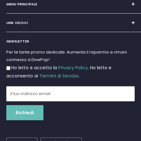
San Teodoro, Marina di Puntaldia 07052
MENU PRINCIPALE
P.IVA
11545830017
Home
E-Mail:
discoverydivingsrls@gmail.com
LINK VELOCI
Super Promo
Marchi
Cerca
Subacquea
NEWSLETTER
Termini e Condizioni
Apnea e Spearfishing
Privacy Policy
Per te tante promo dedicate. Aumenta il risparmio e rimani
Gift Cards
connesso a DivePop!
Resi e Rimborsi
Ho letto e accetto la
Privacy Policy
. Ho letto e
Spedizioni
acconsento ai
Termini di Servizio
.
Il tuo indirizzo email
Richiedi
Lingua
Paese