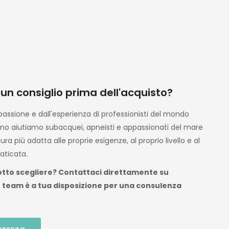
o
ndomi
i
zza e
e
on
, ma
zio ,
olto
 un consiglio prima dell'acquisto?
dotti
ente
assione e dall'esperienza di professionisti del mondo
no aiutiamo subacquei, apneisti e appassionati del mare
ura più adatta alle proprie esigenze, al proprio livello e al
on
aticata.
r il
otto scegliere? Contattaci direttamente su
rrei
o team è a tua disposizione per una consulenza
 nota
l dopo
o già
 volta