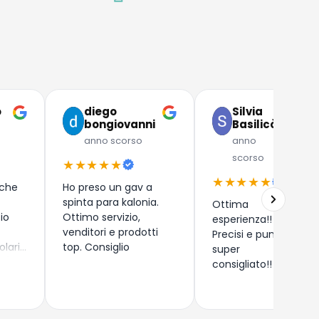
o
diego
Silvia
bongiovanni
Basilicò
anno scorso
anno
scorso
★★★★★
★★★★★
 che
Ho preso un gav a
spinta para kalonia.
Ottima
zio
Ottimo servizio,
esperienza!!
venditori e prodotti
Precisi e puntuali,
olari
top. Consiglio
super
 (
consigliato!!
) di
rdegna