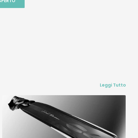
SPERTO
e mi
er le
una
ne in
i il
sa
e ho
a , ho
 01 è
Leggi Tutto
ua
una
a
onato
o che
are i