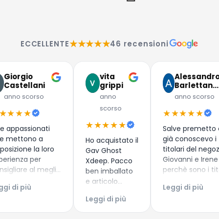
★★★★★
ECCELLENTE
46 recensioni
Giorgio
vita
Alessandr
Castellani
grippi
Barlettan…
anno scorso
anno
anno scorso
scorso
★★★★
★★★★★
★★★★★
e appassionati
Salve premetto
e mettono a
già conoscevo i
Ho acquistato il
sposizione la loro
titolari del nego
Gav Ghost
perienza per
Giovanni e Irene
Xdeep. Pacco
nsigliare al meglio
perchè sono i tit
ben imballato
nuovi subacquei
del diving center
e articolo
ggi di più
Leggi di più
me i più esperti!
Discovery Diving 
arrivato
Leggi di più
perienza di
Puntaldia in Sa
secondo i
quisto top!
, dove già avevo
tempi di