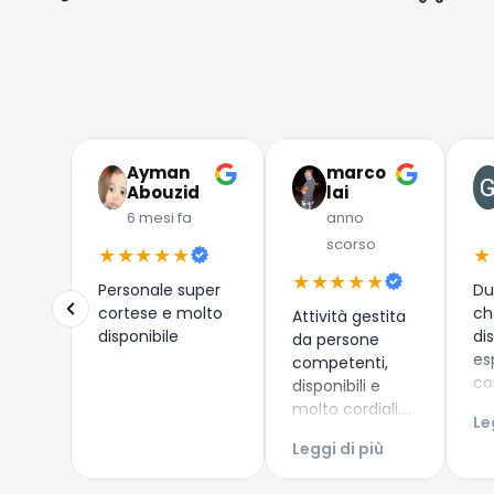
Ayman
marco
Abouzid
lai
6 mesi fa
anno
scorso
★★★★★
★
★★★★★
Personale super
Du
cortese e molto
ch
Attività gestita
disponibile
di
da persone
es
competenti,
co
disponibili e
i 
molto cordiali.
Le
co
Prezzi
Leggi di più
Es
competitivi,
ac
articoli di