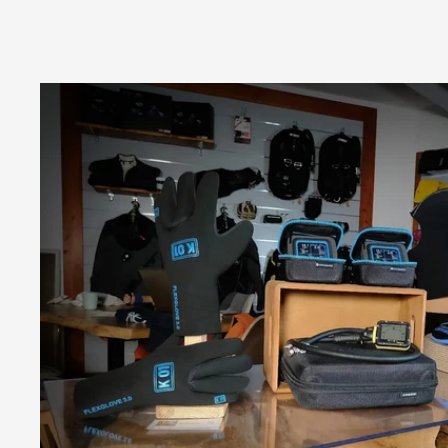
Co
qualità e
Gi
servizio di
spedizione ed
imballaggio
perfetti!!!
Consigliatissimo