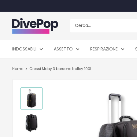
Vai
al
contenuto
Dive
Pop
INDOSSABILI
ASSETTO
RESPIRAZIONE
Home
Cressi Moby 3 borsone trolley 100L | ...