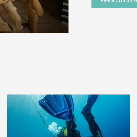
PARLA CON UN E
telefonicament
anno saputo
consigliare nella
maniera giusta p
mie esigenze , 
volta fatto l'ordi
giro di pochi giorn
pacco era a ca
mia , in un ordin
riscontrato un
piccolo problem
comprato un
cappuccio sub K
arrivato a casa
perfetto nella s
confezione ma 
volta levato dall
busta ed ispezi
mi sono accort
la ditta aveva
dimenticato di f