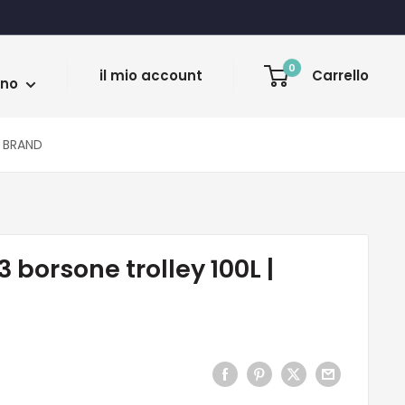
a
0
il mio account
Carrello
ano
BRAND
 borsone trolley 100L |