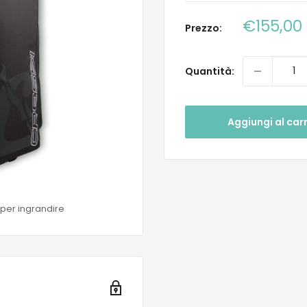
Prezzo
€155,00
Prezzo:
scontat
Quantità:
Aggiungi al carr
 per ingrandire