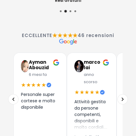
Resi Gratuiti
★★★★★
ECCELLENTE
46 recensioni
Ayman
marco
G
Abouzid
lai
C
6 mesi fa
anno
a
scorso
★★★★★
★★
★★★★★
Personale super
Due a
cortese e molto
che 
Attività gestita
disponibile
dispos
da persone
esper
competenti,
consi
disponibili e
i nuo
molto cordiali.
Leggi
come 
Prezzi