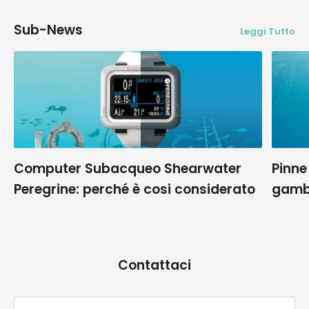
Sub-News
Leggi Tutto
Computer Subacqueo Shearwater
Pinne
Peregrine: perché è cosi considerato
gamb
Contattaci