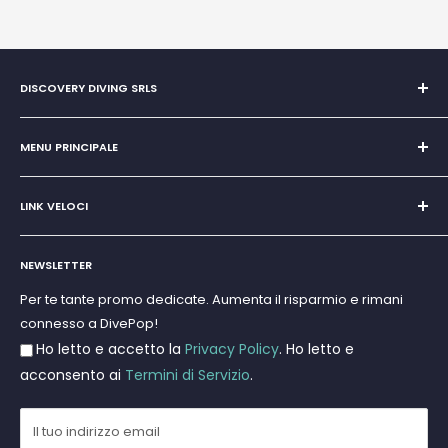
DISCOVERY DIVING SRLS
Unipersonale di Giovanni Chiera di Vasco
San Teodoro, Marina di Puntaldia 07052
MENU PRINCIPALE
P.IVA
11545830017
Home
E-Mail:
discoverydivingsrls@gmail.com
LINK VELOCI
Super Promo
Marchi
Cerca
Subacquea
NEWSLETTER
Termini e Condizioni
Apnea e Spearfishing
Privacy Policy
Per te tante promo dedicate. Aumenta il risparmio e rimani
Gift Cards
connesso a DivePop!
Resi e Rimborsi
Ho letto e accetto la
Privacy Policy
. Ho letto e
Spedizioni
acconsento ai
Termini di Servizio
.
Il tuo indirizzo email