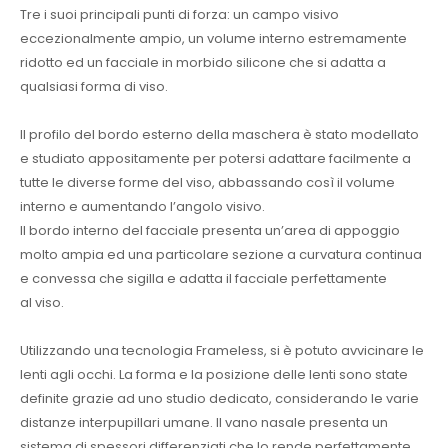
Tre i suoi principali punti di forza: un campo visivo
eccezionalmente ampio, un volume interno estremamente
ridotto ed un facciale in morbido silicone che si adatta a
qualsiasi forma di viso.
Il profilo del bordo esterno della maschera è stato modellato
e studiato appositamente per potersi adattare facilmente a
tutte le diverse forme del viso, abbassando così il volume
interno e aumentando l
’
angolo visivo.
Il bordo interno del facciale presenta un
’
area di appoggio
molto ampia ed una particolare sezione a curvatura continua
e convessa che sigilla e adatta il facciale perfettamente
al viso.
Utilizzando una tecnologia Frameless, si è potuto avvicinare le
lenti agli occhi. La forma e la posizione delle lenti sono state
definite grazie ad uno studio dedicato, considerando le varie
distanze interpupillari umane. Il vano nasale presenta un
sistema di spessori differenziati che lo rende perfettamente