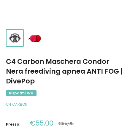
C4 Carbon Maschera Condor
Nera freediving apnea ANTI FOG |
DivePop
Risparmi 15%
C4 CARBON
Prezzo
€55,00
Prezzo
€65,00
Prezzo:
scontato