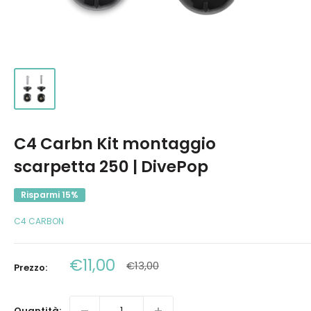
C4 Carbn Kit montaggio
scarpetta 250 | DivePop
Risparmi 15%
C4 CARBON
Prezzo
€11,00
Prezzo
€13,00
Prezzo:
scontato
Quantità: