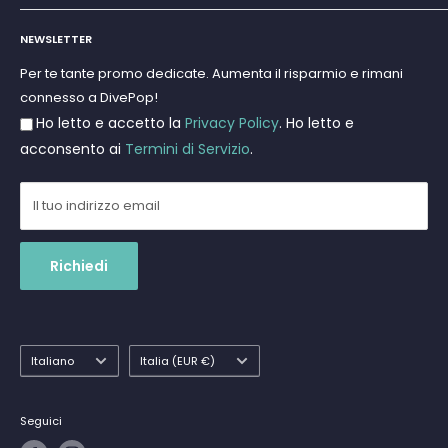
Marchi
Cerca
Subacquea
NEWSLETTER
Termini e Condizioni
Apnea e Spearfishing
Privacy Policy
Per te tante promo dedicate. Aumenta il risparmio e rimani
Gift Cards
connesso a DivePop!
Resi e Rimborsi
Ho letto e accetto la
Privacy Policy
. Ho letto e
Spedizioni
acconsento ai
Termini di Servizio
.
Il tuo indirizzo email
Richiedi
Lingua
Paese
Italiano
Italia (EUR €)
Seguici