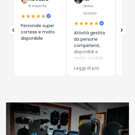
6 mesi fa
anno
a
scorso
★★★★★
★★
★★★★★
Personale super
Due a
cortese e molto
che 
Attività gestita
disponibile
dispos
da persone
esper
competenti,
consi
disponibili e
i nuo
molto cordiali.
Leggi
come 
Prezzi
Leggi di più
Esper
competitivi,
acqui
articoli di
Conti
qualità e
Giova
servizio di
spedizione ed
imballaggio
perfetti!!!
Consigliatissimo