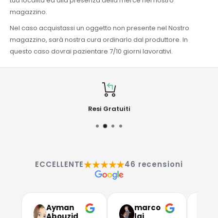
tua località ed alla presenza della merce nel nostro
magazzino.
Nel caso acquistassi un oggetto non presente nel Nostro
magazzino, sarà nostra cura ordinarlo dal produttore. In
questo caso dovrai pazientare 7/10 giorni lavorativi.
Resi Gratuiti
★★★★★
ECCELLENTE
46 recensioni
Ayman
marco
G
Abouzid
lai
C