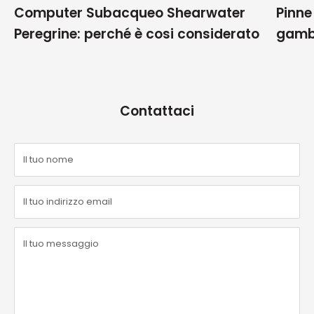
Computer Subacqueo Shearwater
Pinne
Peregrine: perché è cosi considerato
gamb
Contattaci
Il tuo nome
Il tuo indirizzo email
Il tuo messaggio