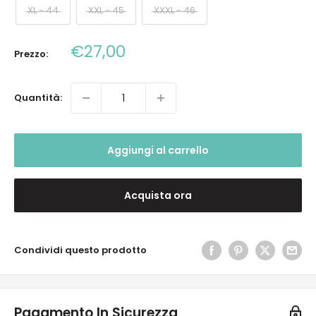
XL - 44
XXL - 45
XXXL - 46
Prezzo
€27,00
Prezzo:
scontato
Quantità:
Aggiungi al carrello
Acquista ora
Condividi questo prodotto
Pagamento In Sicurezza