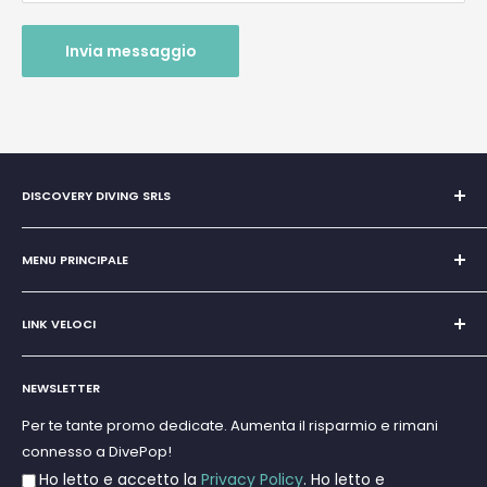
Invia messaggio
DISCOVERY DIVING SRLS
Unipersonale di Giovanni Chiera di Vasco
San Teodoro, Marina di Puntaldia 07052
MENU PRINCIPALE
P.IVA
11545830017
Home
E-Mail:
discoverydivingsrls@gmail.com
LINK VELOCI
Super Promo
Marchi
Cerca
Subacquea
NEWSLETTER
Termini e Condizioni
Apnea e Spearfishing
Privacy Policy
Per te tante promo dedicate. Aumenta il risparmio e rimani
Gift Cards
connesso a DivePop!
Resi e Rimborsi
Ho letto e accetto la
Privacy Policy
. Ho letto e
Spedizioni