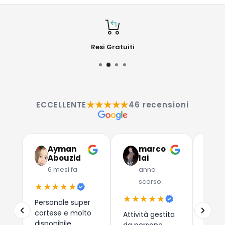
Resi Gratuiti
★★★★★
ECCELLENTE
46 recensioni
Ayman
marco
G
Abouzid
lai
C
6 mesi fa
anno
a
scorso
★★★★★
★★
★★★★★
Personale super
Due a
cortese e molto
che 
Attività gestita
disponibile
dispos