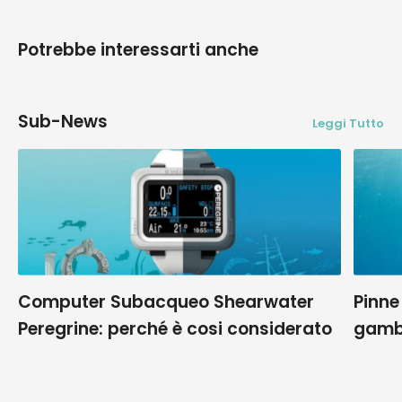
Potrebbe interessarti anche
Sub-News
Leggi Tutto
Computer Subacqueo Shearwater
Pinne
Peregrine: perché è cosi considerato
gamb