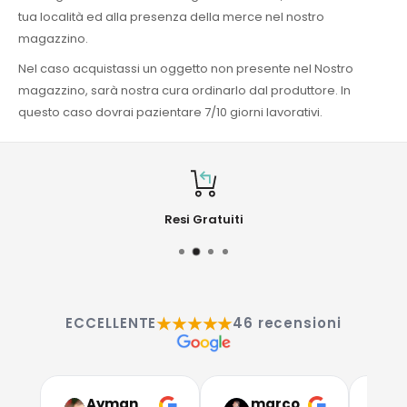
tua località ed alla presenza della merce nel nostro
magazzino.
Nel caso acquistassi un oggetto non presente nel Nostro
magazzino, sarà nostra cura ordinarlo dal produttore. In
questo caso dovrai pazientare 7/10 giorni lavorativi.
Resi Gratuiti
★★★★★
ECCELLENTE
46 recensioni
Ayman
marco
G