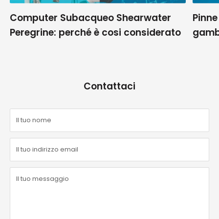
Computer Subacqueo Shearwater
Pinne
Peregrine: perché è cosi considerato
gamb
Contattaci
Il tuo nome
Il tuo indirizzo email
Il tuo messaggio