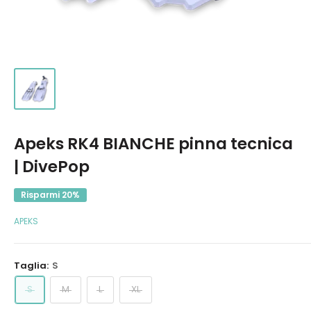
Apeks RK4 BIANCHE pinna tecnica
| DivePop
Risparmi 20%
APEKS
Taglia:
S
S
M
L
XL