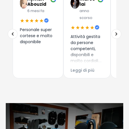
Abouzid
lai
C
6 mesi fa
anno
a
scorso
★★★★★
★★
★★★★★
Personale super
Due a
cortese e molto
che 
Attività gestita
disponibile
dispos
da persone
esper
competenti,
consi
disponibili e
i nuo
molto cordiali.
Leggi
come 
Prezzi
Leggi di più
Esper
competitivi,
acqui
articoli di
Conti
qualità e
Giova
servizio di
spedizione ed
imballaggio
perfetti!!!
Consigliatissimo