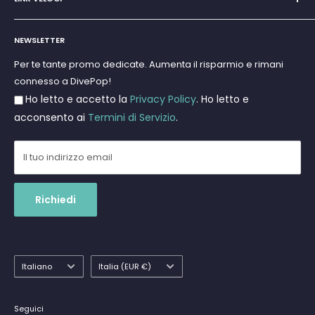
Super Promo
Marchi
Cerca
Subacquea
NEWSLETTER
Termini e Condizioni
Apnea e Spearfishing
Privacy Policy
Per te tante promo dedicate. Aumenta il risparmio e rimani
Gift Cards
connesso a DivePop!
Resi e Rimborsi
Ho letto e accetto la
Privacy Policy
. Ho letto e
Spedizioni
acconsento ai
Termini di Servizio
.
Il tuo indirizzo email
Richiedi
Lingua
Paese
Italiano
Italia (EUR €)
Seguici