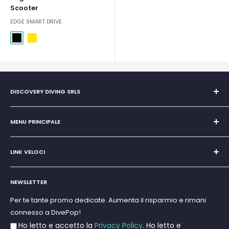
Scooter
EDGE SMART DRIVE
Nero
Giallo
DISCOVERY DIVING SRLS
Unipersonale di Giovanni Chiera di Vasco
San Teodoro, Marina di Puntaldia 07052
MENU PRINCIPALE
P.IVA
11545830017
Home
E-Mail:
discoverydivingsrls@gmail.com
LINK VELOCI
Super Promo
Marchi
Cerca
Subacquea
NEWSLETTER
Termini e Condizioni
Apnea e Spearfishing
Privacy Policy
Per te tante promo dedicate. Aumenta il risparmio e rimani
Gift Cards
connesso a DivePop!
Resi e Rimborsi
Ho letto e accetto la
Privacy Policy
. Ho letto e
Spedizioni