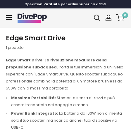
Vai
Spedizioni Gratuite per ordini superiori a 99€
al
0
Dive
contenuto
Pop
Edge Smart Drive
1 prodotto
Edge Smart Drive: La rivoluzione modulare della
propulsione subacquea.
Porta le tue immersioni a un livello
superiore con l'Edge Smart Drive. Questo scooter subacqueo
professionale combina la potenza di un motore brushless da
550W con la massima portabilità.
Massima Portabilità:
Si smonta senza attrezzi e può
essere trasportato nel bagaglio a mano.
Power Bank Integrato:
La batteria da 100W non alimenta
solo il tuo scooter, ma ricarica anche i tuoi dispositivi via
USB-C.