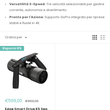
Versatilità 3-Speed:
Tre velocità selezionabili per gestire
corrente, autonomia e divertimento.
Pronto per l'Azione:
Supporto GoPro integrato per riprese
stabili e fluide in 4K.
Ordina per
Risparmi 8%
Prezzo
€599,00
Prezzo
€650,00
scontato
Edge Smart Drive K5 Sea