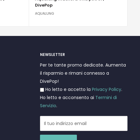
DivePop
AQUALUNG
NEWSLETTER
Per te tante promo dedicate. Aumenta
il risparmio e rimani connesso a
DivePop!
Ho letto e accetto la
Privacy Policy
.
Ho letto e acconsento ai
Termini di
Servizio
.
Il tuo indirizzo email