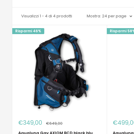
Visualizzi 1 - 4 di 4 prodotti
Mostra: 24 per page
Risparmi 46%
Risparmi 58
Prezzo
Prezzo
€349,00
€499,0
Prezzo
€649,00
scontato
sconta
Aqualung Gav AXIOM BCD black blu
Aqualunq 