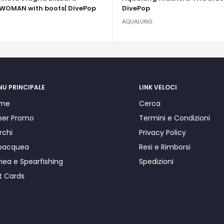
WOMAN with boots| DivePop
DivePop
AQUALUNG
NU PRINCIPALE
LINK VELOCI
me
Cerca
per Promo
Termini e Condizioni
rchi
Privacy Policy
bacquea
Resi e Rimborsi
nea e Spearfishing
Spedizioni
t Cards