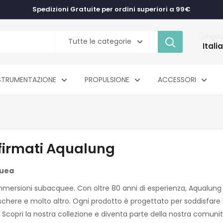
Spedizioni Gratuite per ordini superiori a 99€
Lingu
Tutte le categorie
Itali
STRUMENTAZIONE
PROPULSIONE
ACCESSORI
 firmati Aqualung
quea
mersioni subacquee. Con oltre 80 anni di esperienza, Aqualung 
schere e molto altro. Ogni prodotto è progettato per soddisfare 
 Scopri la nostra collezione e diventa parte della nostra comuni