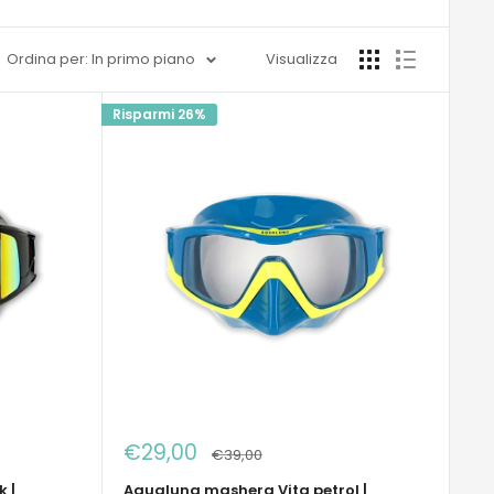
Ordina per: In primo piano
Visualizza
Risparmi 26%
Prezzo
€29,00
Prezzo
€39,00
scontato
 |
Aqualung mashera Vita petrol |