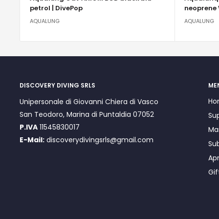
petrol | DivePop
neoprene 
AQUALUNG
AQUALUNG
DISCOVERY DIVING SRLS
ME
Ho
Unipersonale di Giovanni Chiera di Vasco
San Teodoro, Marina di Puntaldia 07052
Su
P.IVA
11545830017
Ma
E-Mail:
discoverydivingsrls@gmail.com
Su
Ap
Gif