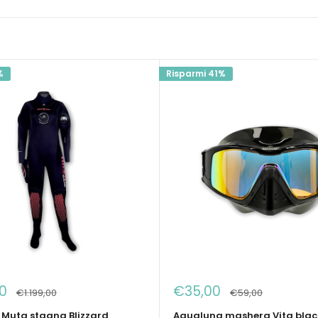
%
Risparmi 41%
Prezzo
0
€35,00
Prezzo
Prezzo
€1.199,00
€59,00
to
scontato
Muta stagna Blizzard
Aqualung mashera Vita black