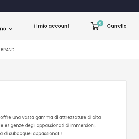
a
0
il mio account
Carrello
ano
BRAND
offre una vasta gamma di attrezzature di alta
le esigenze degli appassionati di immersioni,
tà di subacquei appassionati!