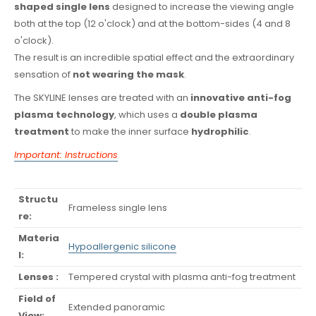
shaped single lens
designed to increase the viewing angle
both at the top (12 o'clock) and at the bottom-sides (4 and 8
o'clock).
The result is an incredible spatial effect and the extraordinary
sensation of
not wearing the mask
.
The SKYLINE lenses are treated with an
innovative anti-fog
plasma technology
, which uses a
double plasma
treatment
to make the inner surface
hydrophilic
.
Important: Instructions
Structu
Frameless single lens
re:
Materia
Hypoallergenic silicone
l:
Lenses :
Tempered crystal with plasma anti-fog treatment
Field of
Extended panoramic
View: