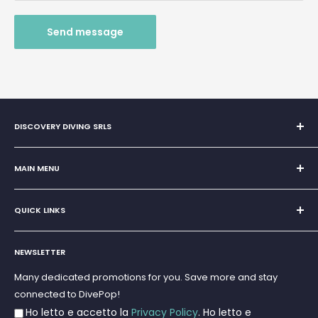
Send message
DISCOVERY DIVING SRLS
Sole Proprietorship of Giovanni Chiera di Vasco
San Teodoro, Marina di Puntaldia 07052
MAIN MENU
VAT No.
11545830017
Home
E-Mail:
discoverydivingsrls@gmail.com
QUICK LINKS
Super Offer
Brands
Search
Scuba diving
NEWSLETTER
Terms and Conditions
Freediving and Spearfishing
Privacy Policy
Many dedicated promotions for you. Save more and stay
Gift Cards
connected to DivePop!
Returns and Refunds
Ho letto e accetto la
Privacy Policy
. Ho letto e
Shipments