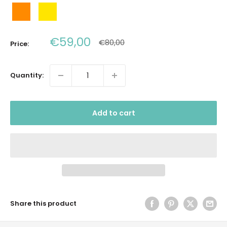
Arancione
Giallo
Sale
€59,00
Regular
€80,00
Price:
price
price
Quantity:
Add to cart
Share this product