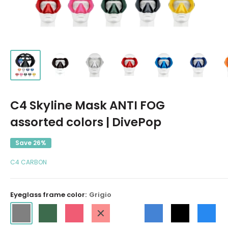
C4 Skyline Mask ANTI FOG
assorted colors | DivePop
Save 26%
C4 CARBON
Eyeglass frame color:
Grigio
Grigio
Verde
Rosa
rosso
Bianco
Blu
Nero
blu
White
Jeans
chiaro