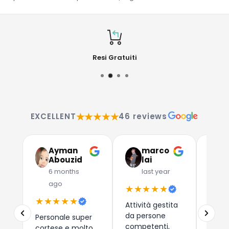
Resi Gratuiti
★★★★★
EXCELLENT
46 reviews
Ayman
marco
G
Abouzid
lai
C
6 months
last year
l
ago
★★★★★
★★
★★★★★
Attività gestita
Due a
da persone
che 
Personale super
competenti,
dispos
cortese e molto