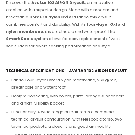
Discover the
Avatar 102 AIRON Drysuit
, an innovative
creation with a superior design. Made with a modern and
breathable
Cordura Nylon Oxford
fabric, this drysuit
combines comfort and durability. With its
four-layer Oxford
nylon membrane
, it is breathable and waterproof. The
Smart Seals
system allows for easy replacement of wrist
seals. Ideal for divers seeking performance and style.
TECHNICAL SPECIFICATIONS – AVATAR 102 AIRON DRYSUIT
Fabric: Four-layer Oxford Nylon membrane, 260 g/m2,
breathable and waterproof
Design: Pioneering, with colors, prints, orange suspenders,
and a high-visibility pocket
Functionality: A wide range of features in a complete
technical drysuit configuration, with telescopic torso, two
technical pockets, a close fit, and good air mobility