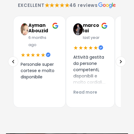
★★★★★
EXCELLENT
46 reviews
Ayman
marco
G
Abouzid
lai
C
6 months
last year
l
ago
★★★★★
★★
★★★★★
Attività gestita
Due a
da persone
che 
Personale super
competenti,
dispos
cortese e molto
disponibili e
esper
disponibile
molto cordiali.
consi
Prezzi
i nuo
Read more
Read
competitivi,
come 
articoli di
Esper
qualità e
acqui
servizio di
Conti
spedizione ed
Giova
imballaggio
perfetti!!!