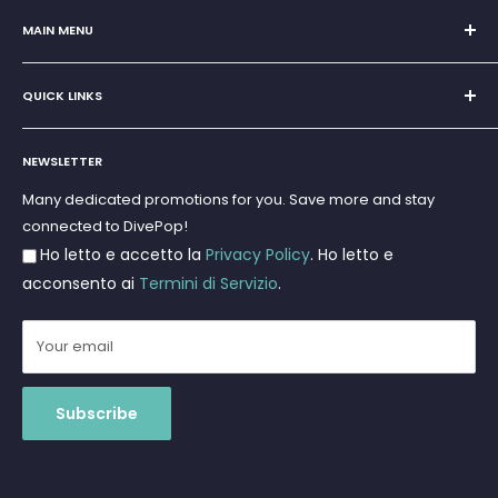
Sole Proprietorship of Giovanni Chiera di Vasco
San Teodoro, Marina di Puntaldia 07052
MAIN MENU
VAT No.
11545830017
Home
E-Mail:
discoverydivingsrls@gmail.com
QUICK LINKS
Super Offer
Brands
Search
Scuba diving
NEWSLETTER
Terms and Conditions
Freediving and Spearfishing
Privacy Policy
Many dedicated promotions for you. Save more and stay
Gift Cards
connected to DivePop!
Returns and Refunds
Ho letto e accetto la
Privacy Policy
. Ho letto e
Shipments
acconsento ai
Termini di Servizio
.
Your email
Subscribe