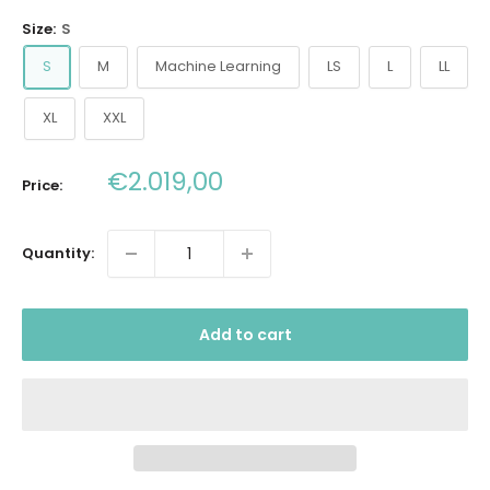
Size:
S
S
M
Machine Learning
LS
L
LL
XL
XXL
Sale
€2.019,00
Price:
price
Quantity:
Add to cart